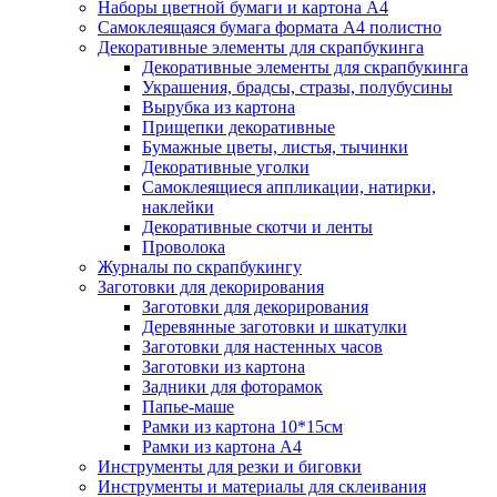
Наборы цветной бумаги и картона А4
Самоклеящаяся бумага формата А4 полистно
Декоративные элементы для скрапбукинга
Декоративные элементы для скрапбукинга
Украшения, брадсы, стразы, полубусины
Вырубка из картона
Прищепки декоративные
Бумажные цветы, листья, тычинки
Декоративные уголки
Самоклеящиеся аппликации, натирки,
наклейки
Декоративные скотчи и ленты
Проволока
Журналы по скрапбукингу
Заготовки для декорирования
Заготовки для декорирования
Деревянные заготовки и шкатулки
Заготовки для настенных часов
Заготовки из картона
Задники для фоторамок
Папье-маше
Рамки из картона 10*15см
Рамки из картона А4
Инструменты для резки и биговки
Инструменты и материалы для склеивания