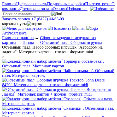
Главная
Цифровая печать
Подарочные коробки
Плоттер. резка
О
компании
Доставка и оплата
Отзывы
Избранное
Заказать звонок
+7 (8422) 44-63-09
корзина пуста
ArtProgressive
Главная страница
→
Сборные модели и игрушки из
картона
→
Пазлы
→
Объемный пазл. Сборная игрушка
→
Объемный пазл. Набор сборных игрушек "Аэродром на
ладони". Материал: картон + изолон. Формат: mini
˄