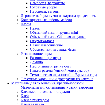
Самолеты, вертолеты
Головные уборы
Паровозы, вагоны
Игровые наборы кукол из картона для девочек
Коллекционные наборы мебели
Пазлы
Пазлы
Объемный пазл-игрушка mini
Объемный пазл. Сборная игрушка
Открытка-пазл
Пазлы классические
Сборная пазл-игрушка Часы
Развивающие игры
Развивающие игры
Домино
Настольные игры на счет
Пиктограммы (мягкий конструктор)
Тематическая игра-пособие Времена года
Объемные картинки и фоторамки из картона
Материалы для склеивания, краски-аэрозоли
Материалы для склеивания, краски-аэрозоли
Клеевые пистолеты и стержни
Клей
Клей с глиттером
Клейкая лента