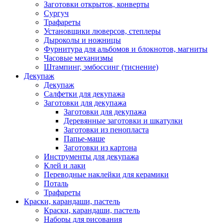
Заготовки открыток, конверты
Сургуч
Трафареты
Установщики люверсов, степлеры
Дыроколы и ножницы
Фурнитура для альбомов и блокнотов, магниты
Часовые механизмы
Штампинг, эмбоссинг (тиснение)
Декупаж
Декупаж
Салфетки для декупажа
Заготовки для декупажа
Заготовки для декупажа
Деревянные заготовки и шкатулки
Заготовки из пенопласта
Папье-маше
Заготовки из картона
Инструменты для декупажа
Клей и лаки
Переводные наклейки для керамики
Поталь
Трафареты
Краски, карандаши, пастель
Краски, карандаши, пастель
Наборы для рисования