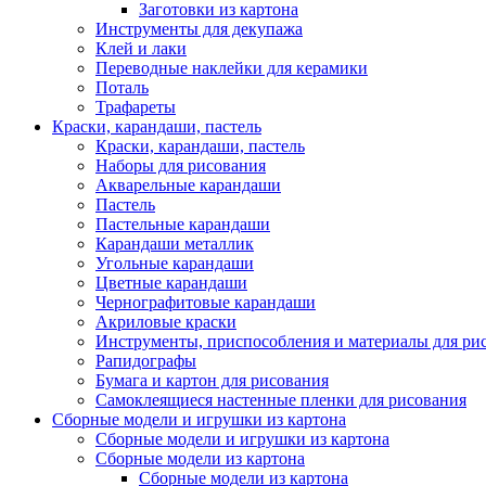
Заготовки из картона
Инструменты для декупажа
Клей и лаки
Переводные наклейки для керамики
Поталь
Трафареты
Краски, карандаши, пастель
Краски, карандаши, пастель
Наборы для рисования
Акварельные карандаши
Пастель
Пастельные карандаши
Карандаши металлик
Угольные карандаши
Цветные карандаши
Чернографитовые карандаши
Акриловые краски
Инструменты, приспособления и материалы для ри
Рапидографы
Бумага и картон для рисования
Самоклеящиеся настенные пленки для рисования
Сборные модели и игрушки из картона
Сборные модели и игрушки из картона
Сборные модели из картона
Сборные модели из картона