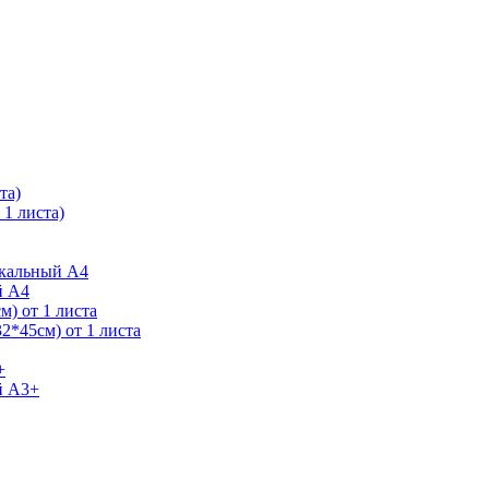
та)
1 листа)
ркальный А4
й А4
) от 1 листа
2*45см) от 1 листа
+
й А3+