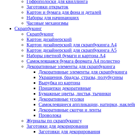
Гофрополоски для квиллинга
Заготовки открыток
Картон и бумага для фона и деталей
Наборы для начинающих
Часовые механизмы
Скрапбукинг
Скрапбукинг
Картон дизайнерский
Картон дизайнерский для скрапбукинга А4
Картон дизайнерский для скрапбукинга А5
Наборы цветной бумаги и картона А4
Самоклеящаяся бумага формата А4 полистно
Декоративные элементы для скрапбукинга
Декоративные элементы для скрапбукинга
Украшения, брадсы, стразы, полубусины
Вырубка из картона
Прищепки декоративные
Бумажные цветы, листья, тычинки
Декоративные уголки
Самоклеящиеся аппликации, натирки, наклей
Декоративные скотчи и ленты
Проволока
Журналы по скрапбукингу
Заготовки для декорирования
Заготовки для декорирования