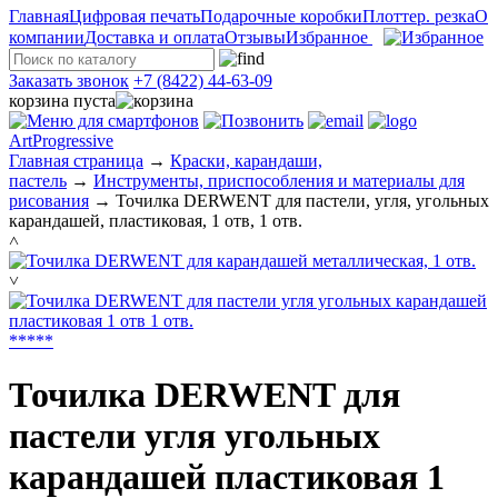
Главная
Цифровая печать
Подарочные коробки
Плоттер. резка
О
компании
Доставка и оплата
Отзывы
Избранное
Заказать звонок
+7 (8422) 44-63-09
корзина пуста
ArtProgressive
Главная страница
→
Краски, карандаши,
пастель
→
Инструменты, приспособления и материалы для
рисования
→
Точилка DERWENT для пастели, угля, угольных
карандашей, пластиковая, 1 отв, 1 отв.
˄
˅
*
*
*
*
*
Точилка DERWENT для
пастели угля угольных
карандашей пластиковая 1