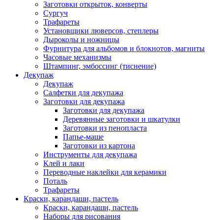
Заготовки открыток, конверты
Сургуч
Трафареты
Установщики люверсов, степлеры
Дыроколы и ножницы
Фурнитура для альбомов и блокнотов, магниты
Часовые механизмы
Штампинг, эмбоссинг (тиснение)
Декупаж
Декупаж
Салфетки для декупажа
Заготовки для декупажа
Заготовки для декупажа
Деревянные заготовки и шкатулки
Заготовки из пенопласта
Папье-маше
Заготовки из картона
Инструменты для декупажа
Клей и лаки
Переводные наклейки для керамики
Поталь
Трафареты
Краски, карандаши, пастель
Краски, карандаши, пастель
Наборы для рисования