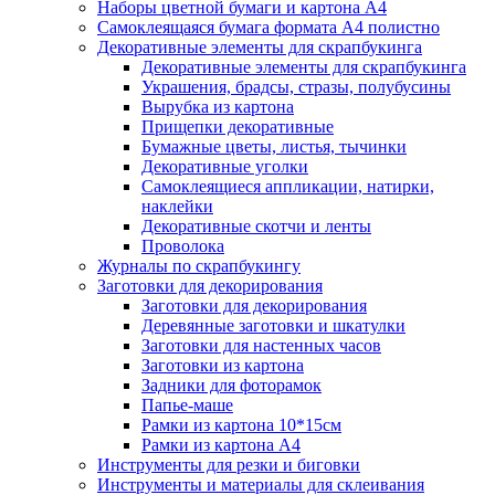
Наборы цветной бумаги и картона А4
Самоклеящаяся бумага формата А4 полистно
Декоративные элементы для скрапбукинга
Декоративные элементы для скрапбукинга
Украшения, брадсы, стразы, полубусины
Вырубка из картона
Прищепки декоративные
Бумажные цветы, листья, тычинки
Декоративные уголки
Самоклеящиеся аппликации, натирки,
наклейки
Декоративные скотчи и ленты
Проволока
Журналы по скрапбукингу
Заготовки для декорирования
Заготовки для декорирования
Деревянные заготовки и шкатулки
Заготовки для настенных часов
Заготовки из картона
Задники для фоторамок
Папье-маше
Рамки из картона 10*15см
Рамки из картона А4
Инструменты для резки и биговки
Инструменты и материалы для склеивания