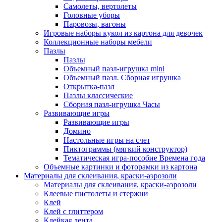
Самолеты, вертолеты
Головные уборы
Паровозы, вагоны
Игровые наборы кукол из картона для девочек
Коллекционные наборы мебели
Пазлы
Пазлы
Объемный пазл-игрушка mini
Объемный пазл. Сборная игрушка
Открытка-пазл
Пазлы классические
Сборная пазл-игрушка Часы
Развивающие игры
Развивающие игры
Домино
Настольные игры на счет
Пиктограммы (мягкий конструктор)
Тематическая игра-пособие Времена года
Объемные картинки и фоторамки из картона
Материалы для склеивания, краски-аэрозоли
Материалы для склеивания, краски-аэрозоли
Клеевые пистолеты и стержни
Клей
Клей с глиттером
Клейкая лента