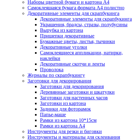
Наборы цветной бумаги и картона А4
Самоклеящаяся бумага формата А4 полистно
Декоративные элементы для скрапбукинга
Декоративные элементы для скрапбукинга
Украшения, брадсы, стразы, полубусины
Вырубка из картона
Прищепки декоративные
Бумажные цветы, листья, тычинки
Декоративные уголки
Самоклеящиеся аппликации, натирки,
наклейки
Декоративные скотчи и ленты
Проволока
Журналы по скрапбукингу
Заготовки для декорирования
Заготовки для декорирования
Деревянные заготовки и шкатулки
Заготовки для настенных часов
Заготовки из картона
Задники для фоторамок
Папье-маше
Рамки из картона 10*15см
Рамки из картона А4
Инструменты для резки и биговки
Инструменты и материалы для склеивания