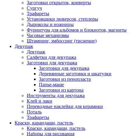
Заготовки открыток, конверты
Сургуч
Трафареты
Установщики люверсов, степлеры
Дыроколы и ножницы
Фурнитура для альбомов и блокнотов, магниты
Часовые механизмы
Штампинг, эмбоссинг (тиснение)
Декупаж
Декупаж
Салфетки для декупажа
Заготовки для декупажа
Заготовки для декупажа
Деревянные заготовки и шкатулки
Заготовки из пенопласта
Папье-маше
Заготовки из картона
Инструменты для декупажа
Клей и лаки
Переводные наклейки для керамики
Поталь
Трафареты
Краски, карандаши, пастель
Краски, карандаши, пастель
Наборы для рисования