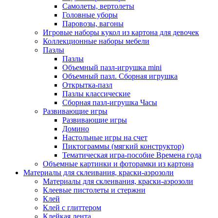
Самолеты, вертолеты
Головные уборы
Паровозы, вагоны
Игровые наборы кукол из картона для девочек
Коллекционные наборы мебели
Пазлы
Пазлы
Объемный пазл-игрушка mini
Объемный пазл. Сборная игрушка
Открытка-пазл
Пазлы классические
Сборная пазл-игрушка Часы
Развивающие игры
Развивающие игры
Домино
Настольные игры на счет
Пиктограммы (мягкий конструктор)
Тематическая игра-пособие Времена года
Объемные картинки и фоторамки из картона
Материалы для склеивания, краски-аэрозоли
Материалы для склеивания, краски-аэрозоли
Клеевые пистолеты и стержни
Клей
Клей с глиттером
Клейкая лента