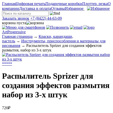
Главная
Цифровая печать
Подарочные коробки
Плоттер. резка
О
компании
Доставка и оплата
Отзывы
Избранное
Заказать звонок
+7 (8422) 44-63-09
корзина пуста
ArtProgressive
Главная страница
→
Краски, карандаши,
пастель
→
Инструменты, приспособления и материалы для
рисования
→
Распылитель Sprizer для создания эффектов
размытия, набор из 3-х штук
*
*
*
*
*
Распылитель Sprizer для
создания эффектов размытия
набор из 3-х штук
720₽