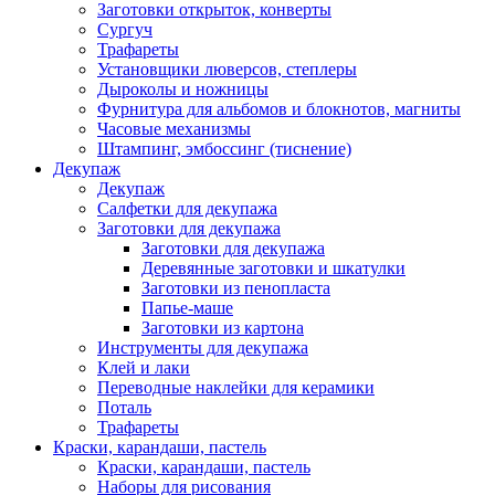
Заготовки открыток, конверты
Сургуч
Трафареты
Установщики люверсов, степлеры
Дыроколы и ножницы
Фурнитура для альбомов и блокнотов, магниты
Часовые механизмы
Штампинг, эмбоссинг (тиснение)
Декупаж
Декупаж
Салфетки для декупажа
Заготовки для декупажа
Заготовки для декупажа
Деревянные заготовки и шкатулки
Заготовки из пенопласта
Папье-маше
Заготовки из картона
Инструменты для декупажа
Клей и лаки
Переводные наклейки для керамики
Поталь
Трафареты
Краски, карандаши, пастель
Краски, карандаши, пастель
Наборы для рисования