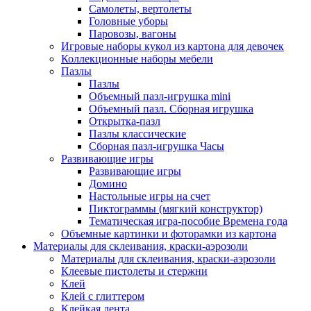
Самолеты, вертолеты
Головные уборы
Паровозы, вагоны
Игровые наборы кукол из картона для девочек
Коллекционные наборы мебели
Пазлы
Пазлы
Объемный пазл-игрушка mini
Объемный пазл. Сборная игрушка
Открытка-пазл
Пазлы классические
Сборная пазл-игрушка Часы
Развивающие игры
Развивающие игры
Домино
Настольные игры на счет
Пиктограммы (мягкий конструктор)
Тематическая игра-пособие Времена года
Объемные картинки и фоторамки из картона
Материалы для склеивания, краски-аэрозоли
Материалы для склеивания, краски-аэрозоли
Клеевые пистолеты и стержни
Клей
Клей с глиттером
Клейкая лента