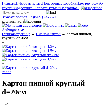
Главная
Цифровая печать
Подарочные коробки
Плоттер. резка
О
компании
Доставка и оплата
Отзывы
Избранное
Заказать звонок
+7 (8422) 44-63-09
корзина пуста
ArtProgressive
Главная страница
→
Пивной картон
→
Картон пивной,
круглый d=20см
˄
˅
*
*
*
*
*
Картон пивной круглый
d=20см
16₽