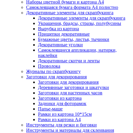
Наборы цветной бумаги и картона А4
Самоклеящаяся бумага формата А4 полистно
Декоративные элементы для скрапбукинга
Декоративные элементы для скрапбукинга
Украшения, брадсы, стразы, полубусины
Вырубка из картона
Прищепки декоративные
Бумажные цветы, листья, тычинки
Декоративные уголки
Самоклеящиеся аппликации, натирки,
наклейки
Декоративные скотчи и ленты
Проволока
Журналы по скрапбукингу
Заготовки для декорирования
Заготовки для декорирования
Деревянные заготовки и шкатулки
Заготовки для настенных часов
Заготовки из картона
Задники для фоторамок
Папье-маше
Рамки из картона 10*15см
Рамки из картона А4
Инструменты для резки и биговки
Инструменты и материалы для склеивания