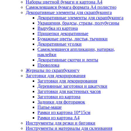
Наборы цветной бумаги и картона А4
Самоклеящаяся бумага формата А4 полистно
Декоративные элементы для скрапбукинга
Декоративные элементы для скрапбукинга
Украшения, брадсы, стразы, полубусины
Вырубка из картона
Прищепки декоративные
Бумажные цветы, листья, тычинки
Декоративные уголки
Самоклеящиеся аппликации, натирки,
наклейки
Декоративные скотчи и ленты
Проволока
Журналы по скрапбукингу
Заготовки для декорирования
Заготовки для декорирования
Деревянные заготовки и шкатулки
Заготовки для настенных часов
Заготовки из картона
Задники для фоторамок
Папье-маше
Рамки из картона 10*15см
Рамки из картона А4
Инструменты для резки и биговки
Инструменты и материалы для склеивания