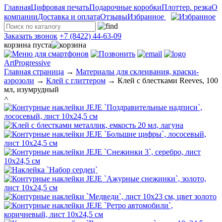
Главная
Цифровая печать
Подарочные коробки
Плоттер. резка
О
компании
Доставка и оплата
Отзывы
Избранное
Заказать звонок
+7 (8422) 44-63-09
корзина пуста
ArtProgressive
Главная страница
→
Материалы для склеивания, краски-
аэрозоли
→
Клей с глиттером
→
Клей с блестками Reeves, 100
мл, изумрудный
˄