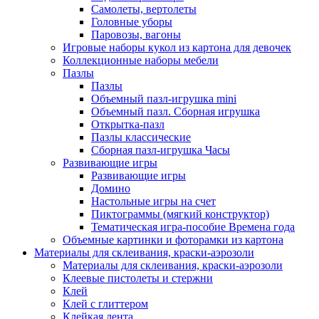
Самолеты, вертолеты
Головные уборы
Паровозы, вагоны
Игровые наборы кукол из картона для девочек
Коллекционные наборы мебели
Пазлы
Пазлы
Объемный пазл-игрушка mini
Объемный пазл. Сборная игрушка
Открытка-пазл
Пазлы классические
Сборная пазл-игрушка Часы
Развивающие игры
Развивающие игры
Домино
Настольные игры на счет
Пиктограммы (мягкий конструктор)
Тематическая игра-пособие Времена года
Объемные картинки и фоторамки из картона
Материалы для склеивания, краски-аэрозоли
Материалы для склеивания, краски-аэрозоли
Клеевые пистолеты и стержни
Клей
Клей с глиттером
Клейкая лента