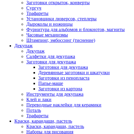
Заготовки открыток, конверты
Сургуч
Трафареты
Установщики люверсов, степлеры
Дыроколы и ножницы
Фурнитура для альбомов и блокнотов, магниты
Часовые механизмы
Штампинг, эмбоссинг (тиснение)
Декупаж
Декупаж
Салфетки для декупажа
Заготовки для декупажа
Заготовки для декупажа
Деревянные заготовки и шкатулки
Заготовки из пенопласта
Папье-маше
Заготовки из картона
Инструменты для декупажа
Клей и лаки
Переводные наклейки для керамики
Поталь
Трафареты
Краски, карандаши, пастель
Краски, карандаши, пастель
Наборы для рисования