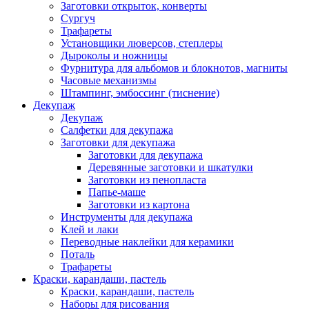
Заготовки открыток, конверты
Сургуч
Трафареты
Установщики люверсов, степлеры
Дыроколы и ножницы
Фурнитура для альбомов и блокнотов, магниты
Часовые механизмы
Штампинг, эмбоссинг (тиснение)
Декупаж
Декупаж
Салфетки для декупажа
Заготовки для декупажа
Заготовки для декупажа
Деревянные заготовки и шкатулки
Заготовки из пенопласта
Папье-маше
Заготовки из картона
Инструменты для декупажа
Клей и лаки
Переводные наклейки для керамики
Поталь
Трафареты
Краски, карандаши, пастель
Краски, карандаши, пастель
Наборы для рисования