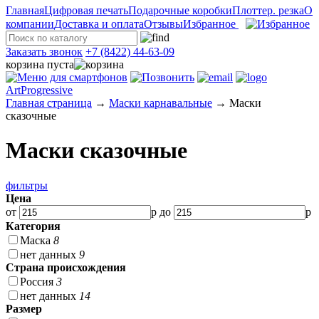
Главная
Цифровая печать
Подарочные коробки
Плоттер. резка
О
компании
Доставка и оплата
Отзывы
Избранное
Заказать звонок
+7 (8422) 44-63-09
корзина пуста
ArtProgressive
Главная страница
→
Маски карнавальные
→
Маски
сказочные
Маски сказочные
фильтры
Цена
от
р до
р
Категория
Маска
8
нет данных
9
Страна происхождения
Россия
3
нет данных
14
Размер