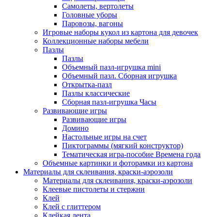
Самолеты, вертолеты
Головные уборы
Паровозы, вагоны
Игровые наборы кукол из картона для девочек
Коллекционные наборы мебели
Пазлы
Пазлы
Объемный пазл-игрушка mini
Объемный пазл. Сборная игрушка
Открытка-пазл
Пазлы классические
Сборная пазл-игрушка Часы
Развивающие игры
Развивающие игры
Домино
Настольные игры на счет
Пиктограммы (мягкий конструктор)
Тематическая игра-пособие Времена года
Объемные картинки и фоторамки из картона
Материалы для склеивания, краски-аэрозоли
Материалы для склеивания, краски-аэрозоли
Клеевые пистолеты и стержни
Клей
Клей с глиттером
Клейкая лента