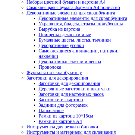
Наборы цветной бумаги и картона А4
Самоклеящаяся бумага формата А4 полистно
Декоративные элементы для скрапбукинга
Декоративные элементы для скрапбукинга
Украшения, брадсы, стразы, полубусины
Вырубка из картона
Прищепки декоративные
Бумажные цветы, листья, тычинки
Декоративные уголки
Самоклеящиеся аппликации, натирки,
наклейки
Декоративные скотчи и ленты
Проволока
Журналы по скрапбукингу
Заготовки для декорирования
Заготовки для декорирования
Деревянные заготовки и шкатулки
Заготовки для настенных часов
Заготовки из картона
Задники для фоторамок
Папье-маше
Рамки из картона 10*15см
Рамки из картона А4
Инструменты для резки и биговки
Инструменты и материалы для склеивания