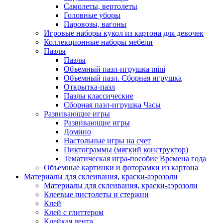
Самолеты, вертолеты
Головные уборы
Паровозы, вагоны
Игровые наборы кукол из картона для девочек
Коллекционные наборы мебели
Пазлы
Пазлы
Объемный пазл-игрушка mini
Объемный пазл. Сборная игрушка
Открытка-пазл
Пазлы классические
Сборная пазл-игрушка Часы
Развивающие игры
Развивающие игры
Домино
Настольные игры на счет
Пиктограммы (мягкий конструктор)
Тематическая игра-пособие Времена года
Объемные картинки и фоторамки из картона
Материалы для склеивания, краски-аэрозоли
Материалы для склеивания, краски-аэрозоли
Клеевые пистолеты и стержни
Клей
Клей с глиттером
Клейкая лента