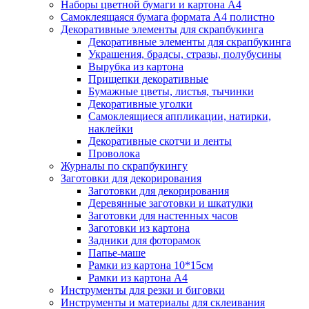
Наборы цветной бумаги и картона А4
Самоклеящаяся бумага формата А4 полистно
Декоративные элементы для скрапбукинга
Декоративные элементы для скрапбукинга
Украшения, брадсы, стразы, полубусины
Вырубка из картона
Прищепки декоративные
Бумажные цветы, листья, тычинки
Декоративные уголки
Самоклеящиеся аппликации, натирки,
наклейки
Декоративные скотчи и ленты
Проволока
Журналы по скрапбукингу
Заготовки для декорирования
Заготовки для декорирования
Деревянные заготовки и шкатулки
Заготовки для настенных часов
Заготовки из картона
Задники для фоторамок
Папье-маше
Рамки из картона 10*15см
Рамки из картона А4
Инструменты для резки и биговки
Инструменты и материалы для склеивания