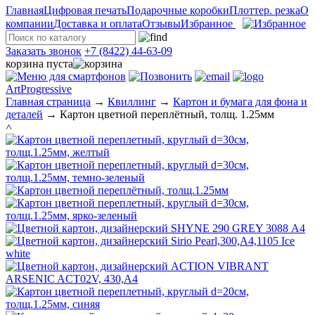
Главная
Цифровая печать
Подарочные коробки
Плоттер. резка
О
компании
Доставка и оплата
Отзывы
Избранное
Заказать звонок
+7 (8422) 44-63-09
корзина пуста
ArtProgressive
Главная страница
→
Квиллинг
→
Картон и бумага для фона и
деталей
→
Картон цветной переплётный, толщ. 1.25мм
˄