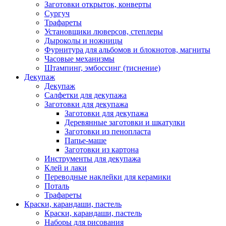
Заготовки открыток, конверты
Сургуч
Трафареты
Установщики люверсов, степлеры
Дыроколы и ножницы
Фурнитура для альбомов и блокнотов, магниты
Часовые механизмы
Штампинг, эмбоссинг (тиснение)
Декупаж
Декупаж
Салфетки для декупажа
Заготовки для декупажа
Заготовки для декупажа
Деревянные заготовки и шкатулки
Заготовки из пенопласта
Папье-маше
Заготовки из картона
Инструменты для декупажа
Клей и лаки
Переводные наклейки для керамики
Поталь
Трафареты
Краски, карандаши, пастель
Краски, карандаши, пастель
Наборы для рисования