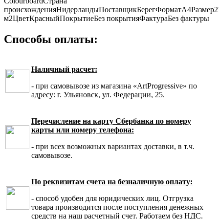
Colourboard
Страна
происхождения
Нидерланды
Поставщик
Берег
Формат
А4
Размер
2
м2
Цвет
Красный
Покрытие
Без покрытия
Фактура
Без фактуры
Способы оплаты:
Наличный расчет:
- при самовывозе из магазина «ArtProgressive» по
адресу: г. Ульяновск, ул. Федерации, 25.
Перечисление на карту Сбербанка по номеру
карты или номеру телефона:
- при всех возможных вариантах доставки, в т.ч.
самовывозе.
По реквизитам счета на безналичную оплату:
- способ удобен для юридических лиц. Отгрузка
товара производится после поступления денежных
средств на наш расчетный счет. Работаем без НДС.