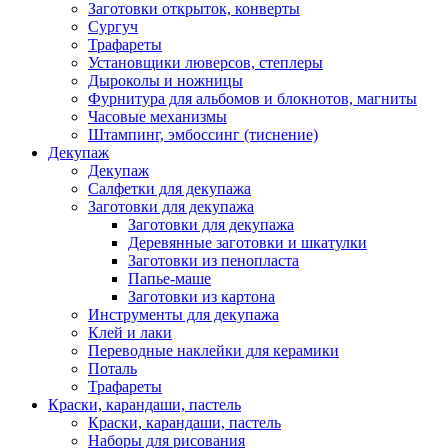
Заготовки открыток, конверты
Сургуч
Трафареты
Установщики люверсов, степлеры
Дыроколы и ножницы
Фурнитура для альбомов и блокнотов, магниты
Часовые механизмы
Штампинг, эмбоссинг (тиснение)
Декупаж
Декупаж
Салфетки для декупажа
Заготовки для декупажа
Заготовки для декупажа
Деревянные заготовки и шкатулки
Заготовки из пенопласта
Папье-маше
Заготовки из картона
Инструменты для декупажа
Клей и лаки
Переводные наклейки для керамики
Поталь
Трафареты
Краски, карандаши, пастель
Краски, карандаши, пастель
Наборы для рисования