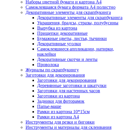
Наборы цветной бумаги и картона А4
Самоклеящаяся бумага формата А4 полистно
Декоративные элементы для скрапбукинга
Декоративные элементы для скрапбукинга
Украшения, брадсы, стразы, полубусины
Вырубка из картона
Прищепки декоративные
Бумажные цветы, листья, тычинки
Декоративные уголки
Самоклеящиеся аппликации, натирки,
наклейки
Декоративные скотчи и ленты
Проволока
Журналы по скрапбукингу
Заготовки для декорирования
Заготовки для декорирования
Деревянные заготовки и шкатулки
Заготовки для настенных часов
Заготовки из картона
Задники для фоторамок
Папье-маше
Рамки из картона 10*15см
Рамки из картона А4
Инструменты для резки и биговки
Инструменты и материалы для склеивания