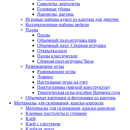
Самолеты, вертолеты
Головные уборы
Паровозы, вагоны
Игровые наборы кукол из картона для девочек
Коллекционные наборы мебели
Пазлы
Пазлы
Объемный пазл-игрушка mini
Объемный пазл. Сборная игрушка
Открытка-пазл
Пазлы классические
Сборная пазл-игрушка Часы
Развивающие игры
Развивающие игры
Домино
Настольные игры на счет
Пиктограммы (мягкий конструктор)
Тематическая игра-пособие Времена года
Объемные картинки и фоторамки из картона
Материалы для склеивания, краски-аэрозоли
Материалы для склеивания, краски-аэрозоли
Клеевые пистолеты и стержни
Клей
Клей с глиттером
Клейкая лента