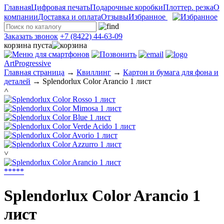
Главная
Цифровая печать
Подарочные коробки
Плоттер. резка
О
компании
Доставка и оплата
Отзывы
Избранное
Заказать звонок
+7 (8422) 44-63-09
корзина пуста
ArtProgressive
Главная страница
→
Квиллинг
→
Картон и бумага для фона и
деталей
→
Splendorlux Color Arancio 1 лист
˄
˅
*
*
*
*
*
Splendorlux Color Arancio 1
лист