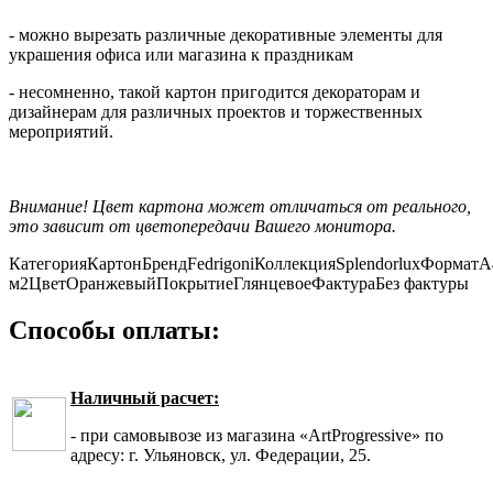
- можно вырезать различные декоративные элементы для
украшения офиса или магазина к праздникам
- несомненно, такой картон пригодится декораторам и
дизайнерам для различных проектов и торжественных
мероприятий.
Внимание! Цвет картона может отличаться от реального,
это зависит от цветопередачи Вашего монитора.
Категория
Картон
Бренд
Fedrigoni
Коллекция
Splendorlux
Формат
А
м2
Цвет
Оранжевый
Покрытие
Глянцевое
Фактура
Без фактуры
Способы оплаты:
Наличный расчет:
- при самовывозе из магазина «ArtProgressive» по
адресу: г. Ульяновск, ул. Федерации, 25.