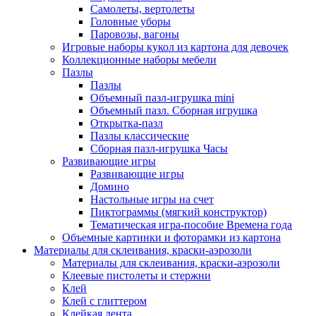
Самолеты, вертолеты
Головные уборы
Паровозы, вагоны
Игровые наборы кукол из картона для девочек
Коллекционные наборы мебели
Пазлы
Пазлы
Объемный пазл-игрушка mini
Объемный пазл. Сборная игрушка
Открытка-пазл
Пазлы классические
Сборная пазл-игрушка Часы
Развивающие игры
Развивающие игры
Домино
Настольные игры на счет
Пиктограммы (мягкий конструктор)
Тематическая игра-пособие Времена года
Объемные картинки и фоторамки из картона
Материалы для склеивания, краски-аэрозоли
Материалы для склеивания, краски-аэрозоли
Клеевые пистолеты и стержни
Клей
Клей с глиттером
Клейкая лента