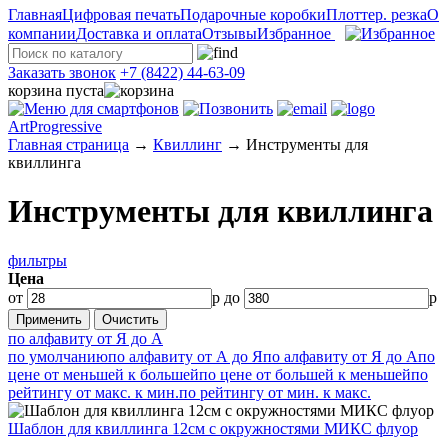
Главная
Цифровая печать
Подарочные коробки
Плоттер. резка
О
компании
Доставка и оплата
Отзывы
Избранное
Заказать звонок
+7 (8422) 44-63-09
корзина пуста
ArtProgressive
Главная страница
→
Квиллинг
→
Инструменты для
квиллинга
Инструменты для квиллинга
фильтры
Цена
от
р до
р
по алфавиту от Я до А
по умолчанию
по алфавиту от А до Я
по алфавиту от Я до А
по
цене от меньшей к большей
по цене от большей к меньшей
по
рейтингу от макс. к мин.
по рейтингу от мин. к макс.
Шаблон для квиллинга 12см с окружностями МИКС флуор