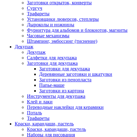
Заготовки открыток, конверты
Сургуч
Трафареты
Установщики люверсов, степлеры
Дыроколы и ножницы
Фурнитура для альбомов и блокнотов, магниты
Часовые механизмы
Штампинг, эмбоссинг (тиснение)
Декупаж
Декупаж
Салфетки для декупажа
Заготовки для декупажа
Заготовки для декупажа
Деревянные заготовки и шкатулки
Заготовки из пенопласта
Папье-маше
Заготовки из картона
Инструменты для декупажа
Клей и лаки
Переводные наклейки для керамики
Поталь
Трафареты
Краски, карандаши, пастель
Краски, карандаши, пастель
Наборы для рисования