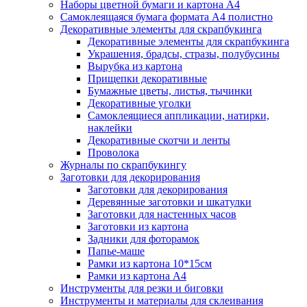
Наборы цветной бумаги и картона А4
Самоклеящаяся бумага формата А4 полистно
Декоративные элементы для скрапбукинга
Декоративные элементы для скрапбукинга
Украшения, брадсы, стразы, полубусины
Вырубка из картона
Прищепки декоративные
Бумажные цветы, листья, тычинки
Декоративные уголки
Самоклеящиеся аппликации, натирки,
наклейки
Декоративные скотчи и ленты
Проволока
Журналы по скрапбукингу
Заготовки для декорирования
Заготовки для декорирования
Деревянные заготовки и шкатулки
Заготовки для настенных часов
Заготовки из картона
Задники для фоторамок
Папье-маше
Рамки из картона 10*15см
Рамки из картона А4
Инструменты для резки и биговки
Инструменты и материалы для склеивания