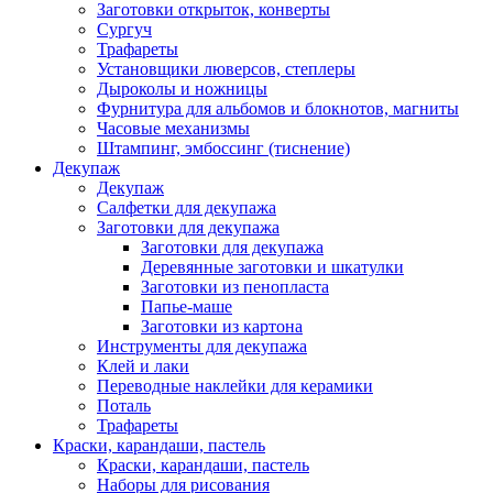
Заготовки открыток, конверты
Сургуч
Трафареты
Установщики люверсов, степлеры
Дыроколы и ножницы
Фурнитура для альбомов и блокнотов, магниты
Часовые механизмы
Штампинг, эмбоссинг (тиснение)
Декупаж
Декупаж
Салфетки для декупажа
Заготовки для декупажа
Заготовки для декупажа
Деревянные заготовки и шкатулки
Заготовки из пенопласта
Папье-маше
Заготовки из картона
Инструменты для декупажа
Клей и лаки
Переводные наклейки для керамики
Поталь
Трафареты
Краски, карандаши, пастель
Краски, карандаши, пастель
Наборы для рисования