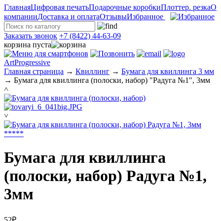
Главная
Цифровая печать
Подарочные коробки
Плоттер. резка
О
компании
Доставка и оплата
Отзывы
Избранное
Заказать звонок
+7 (8422) 44-63-09
корзина пуста
ArtProgressive
Главная страница
→
Квиллинг
→
Бумага для квиллинга 3 мм
→
Бумага для квиллинга (полоски, набор) "Радуга №1", 3мм
˄
˅
*
*
*
*
*
Бумага для квиллинга
(полоски, набор) Радуга №1,
3мм
52₽