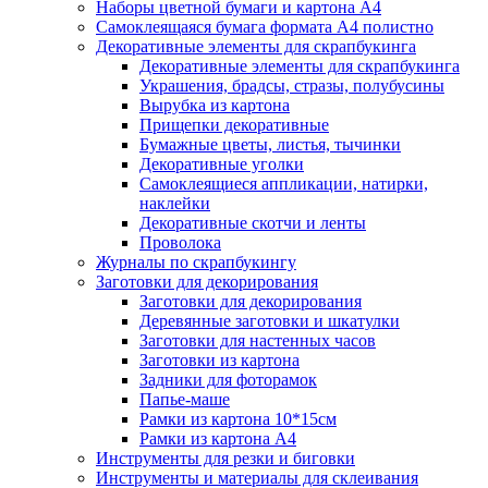
Наборы цветной бумаги и картона А4
Самоклеящаяся бумага формата А4 полистно
Декоративные элементы для скрапбукинга
Декоративные элементы для скрапбукинга
Украшения, брадсы, стразы, полубусины
Вырубка из картона
Прищепки декоративные
Бумажные цветы, листья, тычинки
Декоративные уголки
Самоклеящиеся аппликации, натирки,
наклейки
Декоративные скотчи и ленты
Проволока
Журналы по скрапбукингу
Заготовки для декорирования
Заготовки для декорирования
Деревянные заготовки и шкатулки
Заготовки для настенных часов
Заготовки из картона
Задники для фоторамок
Папье-маше
Рамки из картона 10*15см
Рамки из картона А4
Инструменты для резки и биговки
Инструменты и материалы для склеивания