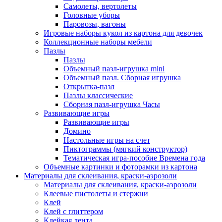
Самолеты, вертолеты
Головные уборы
Паровозы, вагоны
Игровые наборы кукол из картона для девочек
Коллекционные наборы мебели
Пазлы
Пазлы
Объемный пазл-игрушка mini
Объемный пазл. Сборная игрушка
Открытка-пазл
Пазлы классические
Сборная пазл-игрушка Часы
Развивающие игры
Развивающие игры
Домино
Настольные игры на счет
Пиктограммы (мягкий конструктор)
Тематическая игра-пособие Времена года
Объемные картинки и фоторамки из картона
Материалы для склеивания, краски-аэрозоли
Материалы для склеивания, краски-аэрозоли
Клеевые пистолеты и стержни
Клей
Клей с глиттером
Клейкая лента