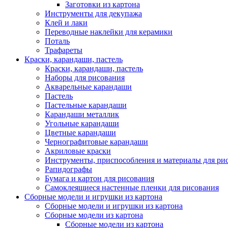
Заготовки из картона
Инструменты для декупажа
Клей и лаки
Переводные наклейки для керамики
Поталь
Трафареты
Краски, карандаши, пастель
Краски, карандаши, пастель
Наборы для рисования
Акварельные карандаши
Пастель
Пастельные карандаши
Карандаши металлик
Угольные карандаши
Цветные карандаши
Чернографитовые карандаши
Акриловые краски
Инструменты, приспособления и материалы для ри
Рапидографы
Бумага и картон для рисования
Самоклеящиеся настенные пленки для рисования
Сборные модели и игрушки из картона
Сборные модели и игрушки из картона
Сборные модели из картона
Сборные модели из картона