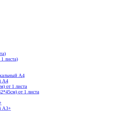
та)
1 листа)
ркальный А4
й А4
) от 1 листа
2*45см) от 1 листа
+
й А3+