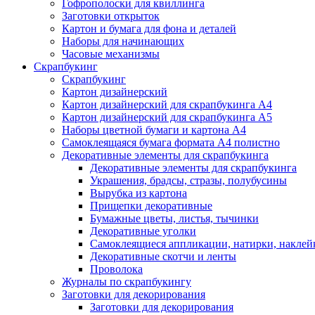
Гофрополоски для квиллинга
Заготовки открыток
Картон и бумага для фона и деталей
Наборы для начинающих
Часовые механизмы
Скрапбукинг
Скрапбукинг
Картон дизайнерский
Картон дизайнерский для скрапбукинга А4
Картон дизайнерский для скрапбукинга А5
Наборы цветной бумаги и картона А4
Самоклеящаяся бумага формата А4 полистно
Декоративные элементы для скрапбукинга
Декоративные элементы для скрапбукинга
Украшения, брадсы, стразы, полубусины
Вырубка из картона
Прищепки декоративные
Бумажные цветы, листья, тычинки
Декоративные уголки
Самоклеящиеся аппликации, натирки, наклей
Декоративные скотчи и ленты
Проволока
Журналы по скрапбукингу
Заготовки для декорирования
Заготовки для декорирования