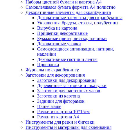
Наборы цветной бумаги и картона А4
Самоклеящаяся бумага формата А4 полистно
Декоративные элементы для скрапбукинга
Декоративные элементы для скрапбукинга
Украшения, брадсы, стразы, полубусины
Вырубка из картона
Прищепки декоративные
Бумажные цветы, листья, тычинки
Декоративные уголки
Самоклеящиеся аппликации, натирки,
наклейки
Декоративные скотчи и ленты
Проволока
Журналы по скрапбукингу
Заготовки для декорирования
Заготовки для декорирования
Деревянные заготовки и шкатулки
Заготовки для настенных часов
Заготовки из картона
Задники для фоторамок
Папье-маше
Рамки из картона 10*15см
Рамки из картона А4
Инструменты для резки и биговки
Инструменты и материалы для склеивания