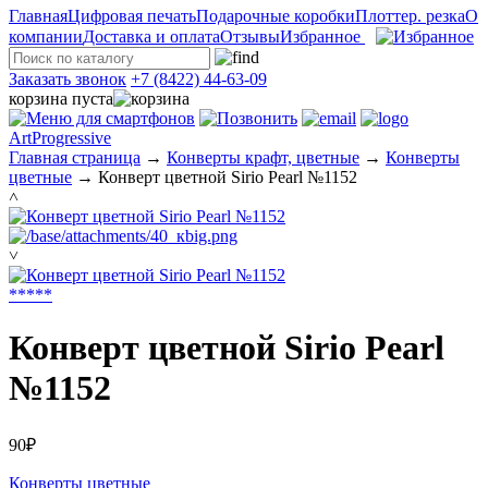
Главная
Цифровая печать
Подарочные коробки
Плоттер. резка
О
компании
Доставка и оплата
Отзывы
Избранное
Заказать звонок
+7 (8422) 44-63-09
корзина пуста
ArtProgressive
Главная страница
→
Конверты крафт, цветные
→
Конверты
цветные
→
Конверт цветной Sirio Pearl №1152
˄
˅
*
*
*
*
*
Конверт цветной Sirio Pearl
№1152
90₽
Конверты цветные