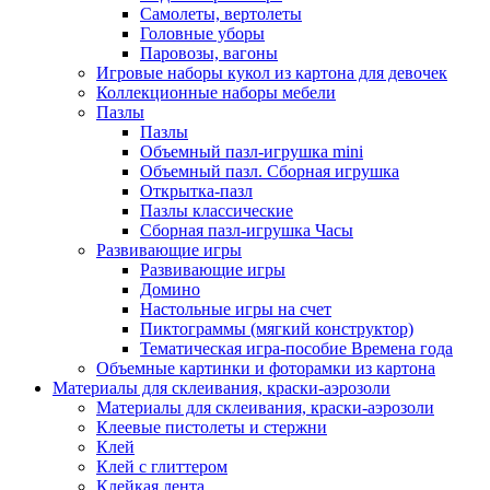
Самолеты, вертолеты
Головные уборы
Паровозы, вагоны
Игровые наборы кукол из картона для девочек
Коллекционные наборы мебели
Пазлы
Пазлы
Объемный пазл-игрушка mini
Объемный пазл. Сборная игрушка
Открытка-пазл
Пазлы классические
Сборная пазл-игрушка Часы
Развивающие игры
Развивающие игры
Домино
Настольные игры на счет
Пиктограммы (мягкий конструктор)
Тематическая игра-пособие Времена года
Объемные картинки и фоторамки из картона
Материалы для склеивания, краски-аэрозоли
Материалы для склеивания, краски-аэрозоли
Клеевые пистолеты и стержни
Клей
Клей с глиттером
Клейкая лента