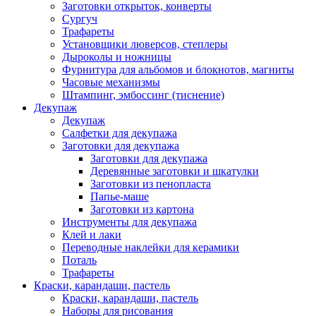
Заготовки открыток, конверты
Сургуч
Трафареты
Установщики люверсов, степлеры
Дыроколы и ножницы
Фурнитура для альбомов и блокнотов, магниты
Часовые механизмы
Штампинг, эмбоссинг (тиснение)
Декупаж
Декупаж
Салфетки для декупажа
Заготовки для декупажа
Заготовки для декупажа
Деревянные заготовки и шкатулки
Заготовки из пенопласта
Папье-маше
Заготовки из картона
Инструменты для декупажа
Клей и лаки
Переводные наклейки для керамики
Поталь
Трафареты
Краски, карандаши, пастель
Краски, карандаши, пастель
Наборы для рисования