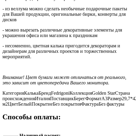
- из веллума можно сделать необычные подарочные пакеты
для Вашей продукции, оригинальные бирки, конверты для
дисков
- можно вырезать различные декоративные элементы для
украшения офиса или магазина к праздникам
- несомненно, цветная калька пригодится декораторам и
дизайнерам для различных проектов и торжественных
мероприятий.
Внимание! Цвет бумаги может отличаться от реального,
это зависит от цветопередачи Вашего монитора.
Категория
Калька
Бренд
Fedrigoni
Коллекция
Golden Star
Страна
происхождения
Италия
Поставщик
Берег
Формат
А3
Размер
29,7*4
м2
Цвет
Белый
Покрытие
Без покрытия
Фактура
Без фактуры
Способы оплаты:
Наличный расчет: