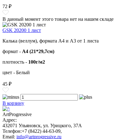
72 ₽
В данный момент этого товара нет на нашем складе
GSK 20200 1 лист
Калька (веллум), формата А4 и А3 от 1 листа
формат -
А4 (21*29,7см)
плотность -
100г/м2
цвет - Белый
45 ₽
В корзину
ArtProgressive
Адрес:
432071
Ульяновск
,
ул. Урицкого, 37А
Телефон:
+7 (8422) 44-63-09
,
Email:
info@artprogressive.ru