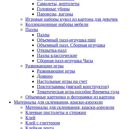
Самолеты, вертолеты
Головные уборы
Паровозы, вагоны
Игровые наборы кукол из картона для девочек
Коллекционные наборы мебели
Пазлы
Пазлы
Объемный пазл-игрушка mini
Объемный пазл. Сборная игрушка
Открытка-пазл
Пазлы классические
Сборная пазл-игрушка Часы
Развивающие игры
Развивающие игры
Домино
Настольные игры на счет
Пиктограммы (мягкий конструктор)
Тематическая игра-пособие Времена года
Объемные картинки и фоторамки из картона
Материалы для склеивания, краски-аэрозоли
Материалы для склеивания, краски-аэрозоли
Клеевые пистолеты и стержни
Клей
Клей с глиттером
Клейкая лента