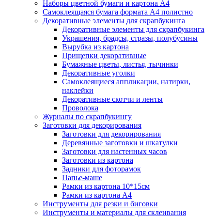
Наборы цветной бумаги и картона А4
Самоклеящаяся бумага формата А4 полистно
Декоративные элементы для скрапбукинга
Декоративные элементы для скрапбукинга
Украшения, брадсы, стразы, полубусины
Вырубка из картона
Прищепки декоративные
Бумажные цветы, листья, тычинки
Декоративные уголки
Самоклеящиеся аппликации, натирки,
наклейки
Декоративные скотчи и ленты
Проволока
Журналы по скрапбукингу
Заготовки для декорирования
Заготовки для декорирования
Деревянные заготовки и шкатулки
Заготовки для настенных часов
Заготовки из картона
Задники для фоторамок
Папье-маше
Рамки из картона 10*15см
Рамки из картона А4
Инструменты для резки и биговки
Инструменты и материалы для склеивания