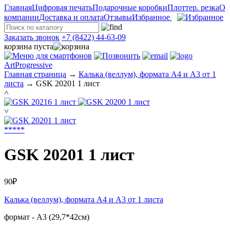
Главная
Цифровая печать
Подарочные коробки
Плоттер. резка
О
компании
Доставка и оплата
Отзывы
Избранное
Заказать звонок
+7 (8422) 44-63-09
корзина пуста
ArtProgressive
Главная страница
→
Калька (веллум), формата А4 и А3 от 1
листа
→
GSK 20201 1 лист
˄
˅
*
*
*
*
*
GSK 20201 1 лист
90₽
Калька (веллум), формата А4 и А3 от 1 листа
формат - А3 (29,7*42см)