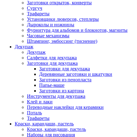
Заготовки открыток, конверты
Сургуч
Трафареты
Установщики люверсов, степлеры
Дыроколы и ножницы
Фурнитура для альбомов и блокнотов, магниты
Часовые механизмы
Штампинг, эмбоссинг (тиснение)
Декупаж
Декупаж
Салфетки для декупажа
Заготовки для декупажа
Заготовки для декупажа
Деревянные заготовки и шкатулки
Заготовки из пенопласта
Папье-маше
Заготовки из картона
Инструменты для декупажа
Клей и лаки
Переводные наклейки для керамики
Поталь
Трафареты
Краски, карандаши, пастель
Краски, карандаши, пастель
Наборы для рисования