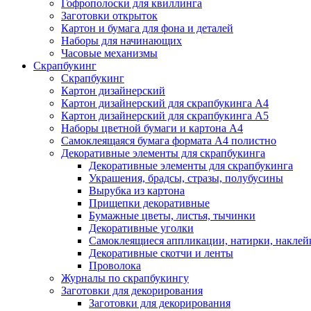
Гофрополоски для квиллинга
Заготовки открыток
Картон и бумага для фона и деталей
Наборы для начинающих
Часовые механизмы
Скрапбукинг
Скрапбукинг
Картон дизайнерский
Картон дизайнерский для скрапбукинга А4
Картон дизайнерский для скрапбукинга А5
Наборы цветной бумаги и картона А4
Самоклеящаяся бумага формата А4 полистно
Декоративные элементы для скрапбукинга
Декоративные элементы для скрапбукинга
Украшения, брадсы, стразы, полубусины
Вырубка из картона
Прищепки декоративные
Бумажные цветы, листья, тычинки
Декоративные уголки
Самоклеящиеся аппликации, натирки, наклей
Декоративные скотчи и ленты
Проволока
Журналы по скрапбукингу
Заготовки для декорирования
Заготовки для декорирования