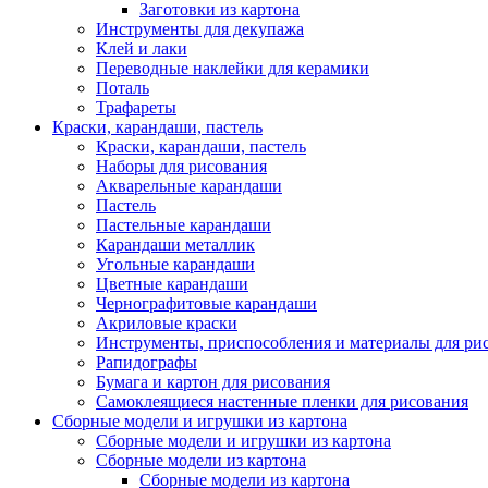
Заготовки из картона
Инструменты для декупажа
Клей и лаки
Переводные наклейки для керамики
Поталь
Трафареты
Краски, карандаши, пастель
Краски, карандаши, пастель
Наборы для рисования
Акварельные карандаши
Пастель
Пастельные карандаши
Карандаши металлик
Угольные карандаши
Цветные карандаши
Чернографитовые карандаши
Акриловые краски
Инструменты, приспособления и материалы для ри
Рапидографы
Бумага и картон для рисования
Самоклеящиеся настенные пленки для рисования
Сборные модели и игрушки из картона
Сборные модели и игрушки из картона
Сборные модели из картона
Сборные модели из картона