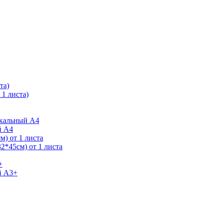
та)
1 листа)
ркальный А4
й А4
) от 1 листа
2*45см) от 1 листа
+
й А3+