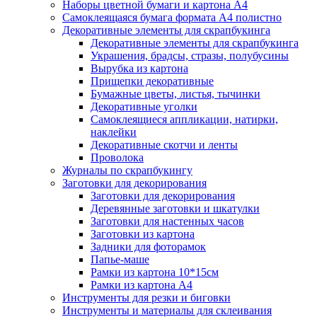
Наборы цветной бумаги и картона А4
Самоклеящаяся бумага формата А4 полистно
Декоративные элементы для скрапбукинга
Декоративные элементы для скрапбукинга
Украшения, брадсы, стразы, полубусины
Вырубка из картона
Прищепки декоративные
Бумажные цветы, листья, тычинки
Декоративные уголки
Самоклеящиеся аппликации, натирки,
наклейки
Декоративные скотчи и ленты
Проволока
Журналы по скрапбукингу
Заготовки для декорирования
Заготовки для декорирования
Деревянные заготовки и шкатулки
Заготовки для настенных часов
Заготовки из картона
Задники для фоторамок
Папье-маше
Рамки из картона 10*15см
Рамки из картона А4
Инструменты для резки и биговки
Инструменты и материалы для склеивания