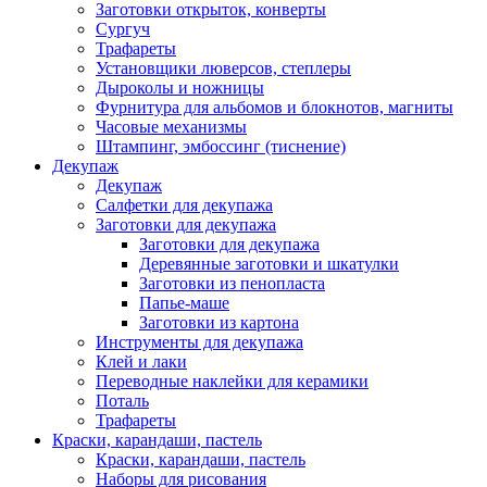
Заготовки открыток, конверты
Сургуч
Трафареты
Установщики люверсов, степлеры
Дыроколы и ножницы
Фурнитура для альбомов и блокнотов, магниты
Часовые механизмы
Штампинг, эмбоссинг (тиснение)
Декупаж
Декупаж
Салфетки для декупажа
Заготовки для декупажа
Заготовки для декупажа
Деревянные заготовки и шкатулки
Заготовки из пенопласта
Папье-маше
Заготовки из картона
Инструменты для декупажа
Клей и лаки
Переводные наклейки для керамики
Поталь
Трафареты
Краски, карандаши, пастель
Краски, карандаши, пастель
Наборы для рисования