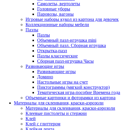
Самолеты, вертолеты
Головные уборы
Паровозы, вагоны
Игровые наборы кукол из картона для девочек
Коллекционные наборы мебели
Пазлы
Пазлы
Объемный пазл-игрушка mini
Объемный пазл. Сборная игрушка
Открытка-пазл
Пазлы классические
Сборная пазл-игрушка Часы
Развивающие игры
Развивающие игры
Домино
Настольные игры на счет
Пиктограммы (мягкий конструктор)
Тематическая игра-пособие Времена года
Объемные картинки и фоторамки из картона
Материалы для склеивания, краски-аэрозоли
Материалы для склеивания, краски-аэрозоли
Клеевые пистолеты и стержни
Клей
Клей с глиттером
Клейкая лента