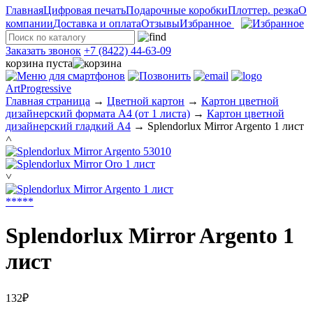
Главная
Цифровая печать
Подарочные коробки
Плоттер. резка
О
компании
Доставка и оплата
Отзывы
Избранное
Заказать звонок
+7 (8422) 44-63-09
корзина пуста
ArtProgressive
Главная страница
→
Цветной картон
→
Картон цветной
дизайнерский формата А4 (от 1 листа)
→
Картон цветной
дизайнерский гладкий А4
→
Splendorlux Mirror Argento 1 лист
˄
˅
*
*
*
*
*
Splendorlux Mirror Argento 1
лист
132₽