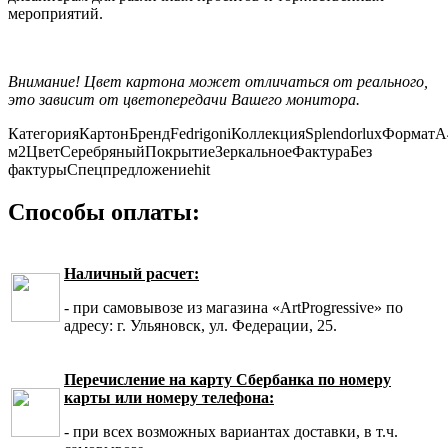
мероприятий.
Внимание! Цвет картона может отличаться от реального,
это зависит от цветопередачи Вашего монитора.
Категория
Картон
Бренд
Fedrigoni
Коллекция
Splendorlux
Формат
А
м2
Цвет
Серебряный
Покрытие
Зеркальное
Фактура
Без
фактуры
Спецпредложение
hit
Способы оплаты:
Наличный расчет:
- при самовывозе из магазина «ArtProgressive» по
адресу: г. Ульяновск, ул. Федерации, 25.
Перечисление на карту Сбербанка по номеру
карты или номеру телефона:
- при всех возможных вариантах доставки, в т.ч.