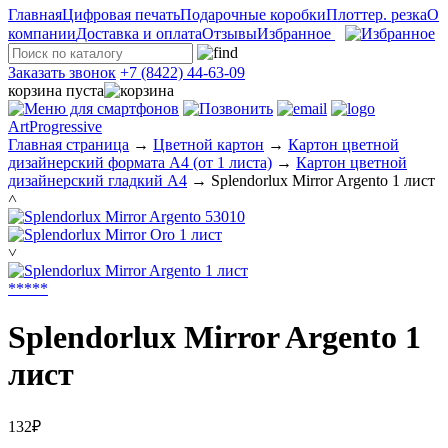
Главная
Цифровая печать
Подарочные коробки
Плоттер. резка
О
компании
Доставка и оплата
Отзывы
Избранное
Заказать звонок
+7 (8422) 44-63-09
корзина пуста
ArtProgressive
Главная страница
→
Цветной картон
→
Картон цветной
дизайнерский формата А4 (от 1 листа)
→
Картон цветной
дизайнерский гладкий А4
→
Splendorlux Mirror Argento 1 лист
˄
˅
*
*
*
*
*
Splendorlux Mirror Argento 1
лист
132₽