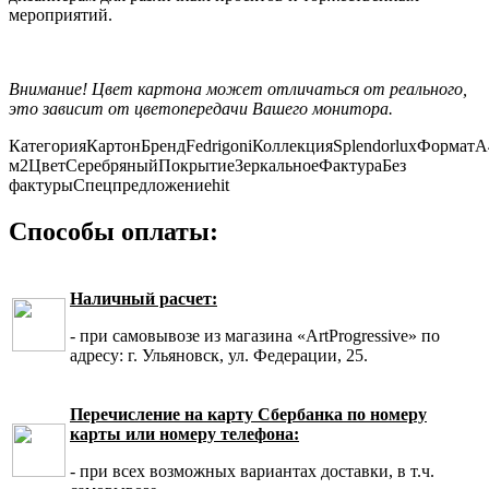
мероприятий.
Внимание! Цвет картона может отличаться от реального,
это зависит от цветопередачи Вашего монитора.
Категория
Картон
Бренд
Fedrigoni
Коллекция
Splendorlux
Формат
А
м2
Цвет
Серебряный
Покрытие
Зеркальное
Фактура
Без
фактуры
Спецпредложение
hit
Способы оплаты:
Наличный расчет:
- при самовывозе из магазина «ArtProgressive» по
адресу: г. Ульяновск, ул. Федерации, 25.
Перечисление на карту Сбербанка по номеру
карты или номеру телефона:
- при всех возможных вариантах доставки, в т.ч.