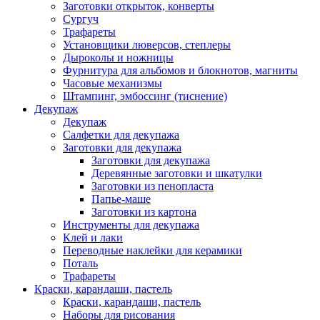
Заготовки открыток, конверты
Сургуч
Трафареты
Установщики люверсов, степлеры
Дыроколы и ножницы
Фурнитура для альбомов и блокнотов, магниты
Часовые механизмы
Штампинг, эмбоссинг (тиснение)
Декупаж
Декупаж
Салфетки для декупажа
Заготовки для декупажа
Заготовки для декупажа
Деревянные заготовки и шкатулки
Заготовки из пенопласта
Папье-маше
Заготовки из картона
Инструменты для декупажа
Клей и лаки
Переводные наклейки для керамики
Поталь
Трафареты
Краски, карандаши, пастель
Краски, карандаши, пастель
Наборы для рисования