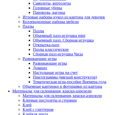
Самолеты, вертолеты
Головные уборы
Паровозы, вагоны
Игровые наборы кукол из картона для девочек
Коллекционные наборы мебели
Пазлы
Пазлы
Объемный пазл-игрушка mini
Объемный пазл. Сборная игрушка
Открытка-пазл
Пазлы классические
Сборная пазл-игрушка Часы
Развивающие игры
Развивающие игры
Домино
Настольные игры на счет
Пиктограммы (мягкий конструктор)
Тематическая игра-пособие Времена года
Объемные картинки и фоторамки из картона
Материалы для склеивания, краски-аэрозоли
Материалы для склеивания, краски-аэрозоли
Клеевые пистолеты и стержни
Клей
Клей с глиттером
Клейкая лента