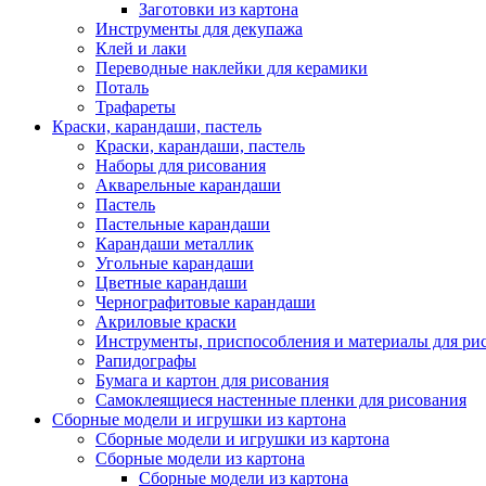
Заготовки из картона
Инструменты для декупажа
Клей и лаки
Переводные наклейки для керамики
Поталь
Трафареты
Краски, карандаши, пастель
Краски, карандаши, пастель
Наборы для рисования
Акварельные карандаши
Пастель
Пастельные карандаши
Карандаши металлик
Угольные карандаши
Цветные карандаши
Чернографитовые карандаши
Акриловые краски
Инструменты, приспособления и материалы для ри
Рапидографы
Бумага и картон для рисования
Самоклеящиеся настенные пленки для рисования
Сборные модели и игрушки из картона
Сборные модели и игрушки из картона
Сборные модели из картона
Сборные модели из картона