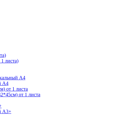
та)
1 листа)
ркальный А4
й А4
) от 1 листа
2*45см) от 1 листа
+
й А3+