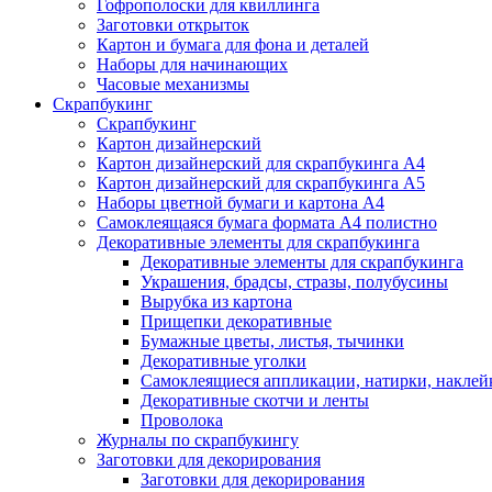
Гофрополоски для квиллинга
Заготовки открыток
Картон и бумага для фона и деталей
Наборы для начинающих
Часовые механизмы
Скрапбукинг
Скрапбукинг
Картон дизайнерский
Картон дизайнерский для скрапбукинга А4
Картон дизайнерский для скрапбукинга А5
Наборы цветной бумаги и картона А4
Самоклеящаяся бумага формата А4 полистно
Декоративные элементы для скрапбукинга
Декоративные элементы для скрапбукинга
Украшения, брадсы, стразы, полубусины
Вырубка из картона
Прищепки декоративные
Бумажные цветы, листья, тычинки
Декоративные уголки
Самоклеящиеся аппликации, натирки, наклей
Декоративные скотчи и ленты
Проволока
Журналы по скрапбукингу
Заготовки для декорирования
Заготовки для декорирования