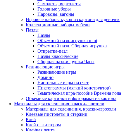
Самолеты, вертолеты
Головные уборы
Паровозы, вагоны
Игровые наборы кукол из картона для девочек
Коллекционные наборы мебели
Пазлы
Пазлы
Объемный пазл-игрушка mini
Объемный пазл. Сборная игрушка
Открытка-пазл
Пазлы классические
Сборная пазл-игрушка Часы
Развивающие игры
Развивающие игры
Домино
Настольные игры на счет
Пиктограммы (мягкий конструктор)
Тематическая игра-пособие Времена года
Объемные картинки и фоторамки из картона
Материалы для склеивания, краски-аэрозоли
Материалы для склеивания, краски-аэрозоли
Клеевые пистолеты и стержни
Клей
Клей с глиттером
Клейкая лента