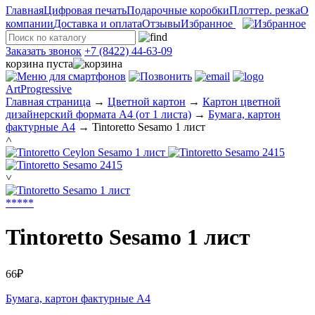
Главная
Цифровая печать
Подарочные коробки
Плоттер. резка
О
компании
Доставка и оплата
Отзывы
Избранное
Заказать звонок
+7 (8422) 44-63-09
корзина пуста
ArtProgressive
Главная страница
→
Цветной картон
→
Картон цветной
дизайнерский формата А4 (от 1 листа)
→
Бумага, картон
фактурные А4
→
Tintoretto Sesamo 1 лист
˄
˅
*
*
*
*
*
Tintoretto Sesamo 1 лист
66₽
Бумага, картон фактурные А4