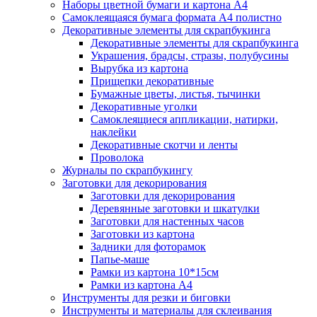
Наборы цветной бумаги и картона А4
Самоклеящаяся бумага формата А4 полистно
Декоративные элементы для скрапбукинга
Декоративные элементы для скрапбукинга
Украшения, брадсы, стразы, полубусины
Вырубка из картона
Прищепки декоративные
Бумажные цветы, листья, тычинки
Декоративные уголки
Самоклеящиеся аппликации, натирки,
наклейки
Декоративные скотчи и ленты
Проволока
Журналы по скрапбукингу
Заготовки для декорирования
Заготовки для декорирования
Деревянные заготовки и шкатулки
Заготовки для настенных часов
Заготовки из картона
Задники для фоторамок
Папье-маше
Рамки из картона 10*15см
Рамки из картона А4
Инструменты для резки и биговки
Инструменты и материалы для склеивания