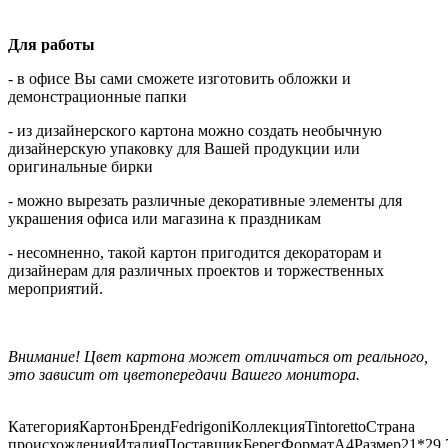
Для работы
- в офисе Вы сами сможете изготовить обложки и
демонстрационные папки
- из дизайнерского картона можно создать необычную
дизайнерскую упаковку для Вашей продукции или
оригинальные бирки
- можно вырезать различные декоративные элементы для
украшения офиса или магазина к праздникам
- несомненно, такой картон пригодится декораторам и
дизайнерам для различных проектов и торжественных
мероприятий.
Внимание! Цвет картона может отличаться от реального,
это зависит от цветопередачи Вашего монитора.
Категория
Картон
Бренд
Fedrigoni
Коллекция
Tintoretto
Страна
происхождения
Италия
Поставщик
Берег
Формат
А4
Размер
21*29,