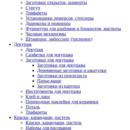
Заготовки открыток, конверты
Сургуч
Трафареты
Установщики люверсов, степлеры
Дыроколы и ножницы
Фурнитура для альбомов и блокнотов, магниты
Часовые механизмы
Штампинг, эмбоссинг (тиснение)
Декупаж
Декупаж
Салфетки для декупажа
Заготовки для декупажа
Заготовки для декупажа
Деревянные заготовки и шкатулки
Заготовки из пенопласта
Папье-маше
Заготовки из картона
Инструменты для декупажа
Клей и лаки
Переводные наклейки для керамики
Поталь
Трафареты
Краски, карандаши, пастель
Краски, карандаши, пастель
Наборы для рисования