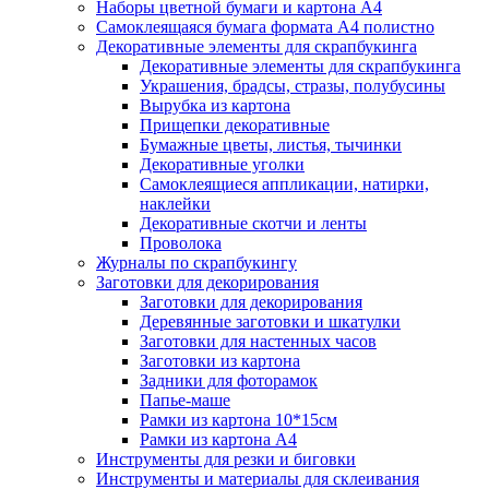
Наборы цветной бумаги и картона А4
Самоклеящаяся бумага формата А4 полистно
Декоративные элементы для скрапбукинга
Декоративные элементы для скрапбукинга
Украшения, брадсы, стразы, полубусины
Вырубка из картона
Прищепки декоративные
Бумажные цветы, листья, тычинки
Декоративные уголки
Самоклеящиеся аппликации, натирки,
наклейки
Декоративные скотчи и ленты
Проволока
Журналы по скрапбукингу
Заготовки для декорирования
Заготовки для декорирования
Деревянные заготовки и шкатулки
Заготовки для настенных часов
Заготовки из картона
Задники для фоторамок
Папье-маше
Рамки из картона 10*15см
Рамки из картона А4
Инструменты для резки и биговки
Инструменты и материалы для склеивания