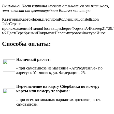
Внимание! Цвет картона может отличаться от реального,
это зависит от цветопередачи Вашего монитора.
Категория
Картон
Бренд
Fedrigoni
Коллекция
Constellation
Jade
Страна
происхождения
Италия
Поставщик
Берег
Формат
А4
Размер
21*29,
м2
Цвет
Серебряный
Покрытие
Перламутровое
Фактура
Иное
Способы оплаты:
Наличный расчет:
- при самовывозе из магазина «ArtProgressive» по
адресу: г. Ульяновск, ул. Федерации, 25.
Перечисление на карту Сбербанка по номеру
карты или номеру телефона:
- при всех возможных вариантах доставки, в т.ч.
самовывозе.