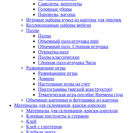
Самолеты, вертолеты
Головные уборы
Паровозы, вагоны
Игровые наборы кукол из картона для девочек
Коллекционные наборы мебели
Пазлы
Пазлы
Объемный пазл-игрушка mini
Объемный пазл. Сборная игрушка
Открытка-пазл
Пазлы классические
Сборная пазл-игрушка Часы
Развивающие игры
Развивающие игры
Домино
Настольные игры на счет
Пиктограммы (мягкий конструктор)
Тематическая игра-пособие Времена года
Объемные картинки и фоторамки из картона
Материалы для склеивания, краски-аэрозоли
Материалы для склеивания, краски-аэрозоли
Клеевые пистолеты и стержни
Клей
Клей с глиттером
Клейкая лента