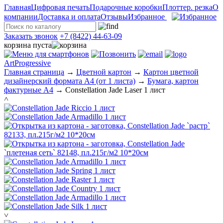
Главная
Цифровая печать
Подарочные коробки
Плоттер. резка
О
компании
Доставка и оплата
Отзывы
Избранное
Заказать звонок
+7 (8422) 44-63-09
корзина пуста
ArtProgressive
Главная страница
→
Цветной картон
→
Картон цветной
дизайнерский формата А4 (от 1 листа)
→
Бумага, картон
фактурные А4
→
Constellation Jade Laser 1 лист
˄
˅