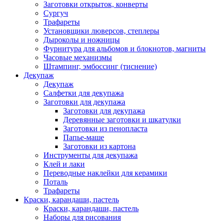
Заготовки открыток, конверты
Сургуч
Трафареты
Установщики люверсов, степлеры
Дыроколы и ножницы
Фурнитура для альбомов и блокнотов, магниты
Часовые механизмы
Штампинг, эмбоссинг (тиснение)
Декупаж
Декупаж
Салфетки для декупажа
Заготовки для декупажа
Заготовки для декупажа
Деревянные заготовки и шкатулки
Заготовки из пенопласта
Папье-маше
Заготовки из картона
Инструменты для декупажа
Клей и лаки
Переводные наклейки для керамики
Поталь
Трафареты
Краски, карандаши, пастель
Краски, карандаши, пастель
Наборы для рисования