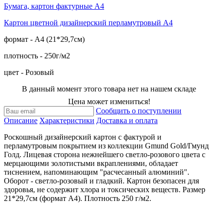
Бумага, картон фактурные А4
Картон цветной дизайнерский перламутровый А4
формат - А4 (21*29,7см)
плотность - 250г/м2
цвет - Розовый
В данный момент этого товара нет на нашем складе
Цена может измениться!
Сообщить о поступлении
Описание
Характеристики
Доставка и оплата
Роскошный дизайнерский картон с фактурой и
перламутровым покрытием из коллекции Gmund Gold/Гмунд
Голд. Лицевая сторона нежнейшего светло-розового цвета с
мерцающими золотистыми вкраплениями, обладает
тиснением, напоминающим "расчесанный алюминий".
Оборот - светло-розовый и гладкий. Картон безопасен для
здоровья, не содержит хлора и токсических веществ. Размер
21*29,7см (формат А4). Плотность 250 г/м2.