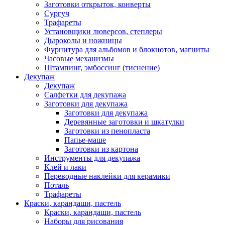
Заготовки открыток, конверты
Сургуч
Трафареты
Установщики люверсов, степлеры
Дыроколы и ножницы
Фурнитура для альбомов и блокнотов, магниты
Часовые механизмы
Штампинг, эмбоссинг (тиснение)
Декупаж
Декупаж
Салфетки для декупажа
Заготовки для декупажа
Заготовки для декупажа
Деревянные заготовки и шкатулки
Заготовки из пенопласта
Папье-маше
Заготовки из картона
Инструменты для декупажа
Клей и лаки
Переводные наклейки для керамики
Поталь
Трафареты
Краски, карандаши, пастель
Краски, карандаши, пастель
Наборы для рисования