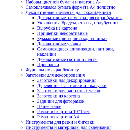
Наборы цветной бумаги и картона А4
Самоклеящаяся бумага формата А4 полистно
Декоративные элементы для скрапбукинга
Декоративные элементы для скрапбукинга
Украшения, брадсы, стразы, полубусины
Вырубка из картона
Прищепки декоративные
Бумажные цветы, листья, тычинки
Декоративные уголки
Самоклеящиеся аппликации, натирки,
наклейки
Декоративные скотчи и ленты
Проволока
Журналы по скрапбукингу
Заготовки для декорирования
Заготовки для декорирования
Деревянные заготовки и шкатулки
Заготовки для настенных часов
Заготовки из картона
Задники для фоторамок
Папье-маше
Рамки из картона 10*15см
Рамки из картона А4
Инструменты для резки и биговки
Инструменты и материалы для склеивания