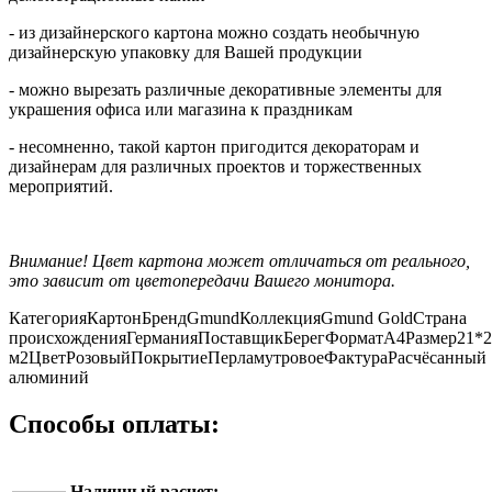
- из дизайнерского картона можно создать необычную
дизайнерскую упаковку для Вашей продукции
- можно вырезать различные декоративные элементы для
украшения офиса или магазина к праздникам
- несомненно, такой картон пригодится декораторам и
дизайнерам для различных проектов и торжественных
мероприятий.
Внимание! Цвет картона может отличаться от реального,
это зависит от цветопередачи Вашего монитора.
Категория
Картон
Бренд
Gmund
Коллекция
Gmund Gold
Страна
происхождения
Германия
Поставщик
Берег
Формат
А4
Размер
21*2
м2
Цвет
Розовый
Покрытие
Перламутровое
Фактура
Расчёсанный
алюминий
Способы оплаты:
Наличный расчет: