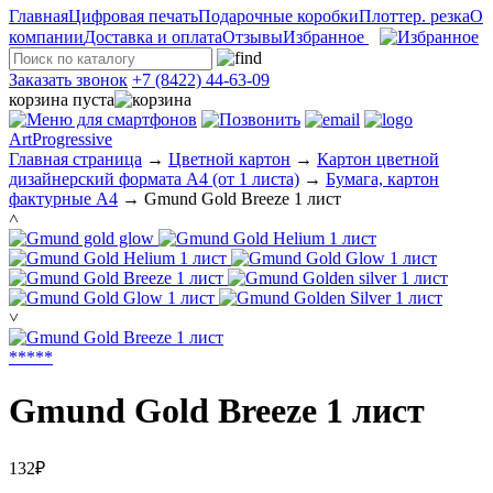
Главная
Цифровая печать
Подарочные коробки
Плоттер. резка
О
компании
Доставка и оплата
Отзывы
Избранное
Заказать звонок
+7 (8422) 44-63-09
корзина пуста
ArtProgressive
Главная страница
→
Цветной картон
→
Картон цветной
дизайнерский формата А4 (от 1 листа)
→
Бумага, картон
фактурные А4
→
Gmund Gold Breeze 1 лист
˄
˅
*
*
*
*
*
Gmund Gold Breeze 1 лист
132₽