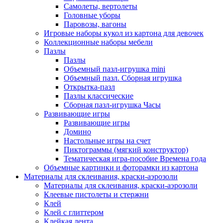
Самолеты, вертолеты
Головные уборы
Паровозы, вагоны
Игровые наборы кукол из картона для девочек
Коллекционные наборы мебели
Пазлы
Пазлы
Объемный пазл-игрушка mini
Объемный пазл. Сборная игрушка
Открытка-пазл
Пазлы классические
Сборная пазл-игрушка Часы
Развивающие игры
Развивающие игры
Домино
Настольные игры на счет
Пиктограммы (мягкий конструктор)
Тематическая игра-пособие Времена года
Объемные картинки и фоторамки из картона
Материалы для склеивания, краски-аэрозоли
Материалы для склеивания, краски-аэрозоли
Клеевые пистолеты и стержни
Клей
Клей с глиттером
Клейкая лента