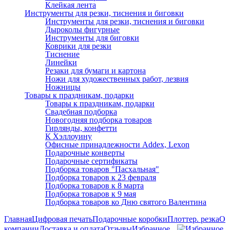
Клейкая лента
Инструменты для резки, тиснения и биговки
Инструменты для резки, тиснения и биговки
Дыроколы фигурные
Инструменты для биговки
Коврики для резки
Тиснение
Линейки
Резаки для бумаги и картона
Ножи для художественных работ, лезвия
Ножницы
Товары к праздникам, подарки
Товары к праздникам, подарки
Свадебная подборка
Новогодняя подборка товаров
Гирлянды, конфетти
К Хэллоуину
Офисные принадлежности Addex, Lexon
Подарочные конверты
Подарочные сертификаты
Подборка товаров "Пасхальная"
Подборка товаров к 23 февраля
Подборка товаров к 8 марта
Подборка товаров к 9 мая
Подборка товаров ко Дню святого Валентина
Главная
Цифровая печать
Подарочные коробки
Плоттер. резка
О
компании
Доставка и оплата
Отзывы
Избранное