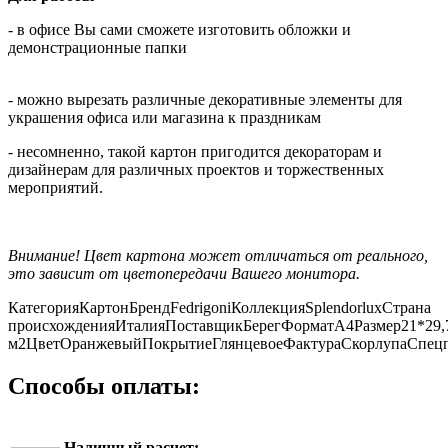
- в офисе Вы сами сможете изготовить обложки и
демонстрационные папки
- можно вырезать различные декоративные элементы для
украшения офиса или магазина к праздникам
- несомненно, такой картон пригодится декораторам и
дизайнерам для различных проектов и торжественных
мероприятий.
Внимание! Цвет картона может отличаться от реального,
это зависит от цветопередачи Вашего монитора.
Категория
Картон
Бренд
Fedrigoni
Коллекция
Splendorlux
Страна
происхождения
Италия
Поставщик
Берег
Формат
А4
Размер
21*29,
м2
Цвет
Оранжевый
Покрытие
Глянцевое
Фактура
Скорлупа
Спец
Способы оплаты:
Наличный расчет: