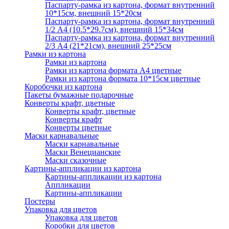
Паспарту-рамка из картона, формат внутренний
10*15см, внешний 15*20см
Паспарту-рамка из картона, формат внутренний
1/2 А4 (10.5*29.7см), внешний 15*34см
Паспарту-рамка из картона, формат внутренний
2/3 А4 (21*21см), внешний 25*25см
Рамки из картона
Рамки из картона
Рамки из картона формата А4 цветные
Рамки из картона формата 10*15см цветные
Коробочки из картона
Пакеты бумажные подарочные
Конверты крафт, цветные
Конверты крафт, цветные
Конверты крафт
Конверты цветные
Маски карнавальные
Маски карнавальные
Маски Венецианские
Маски сказочные
Картины-аппликации из картона
Картины-аппликации из картона
Аппликации
Картины-аппликации
Постеры
Упаковка для цветов
Упаковка для цветов
Коробки для цветов