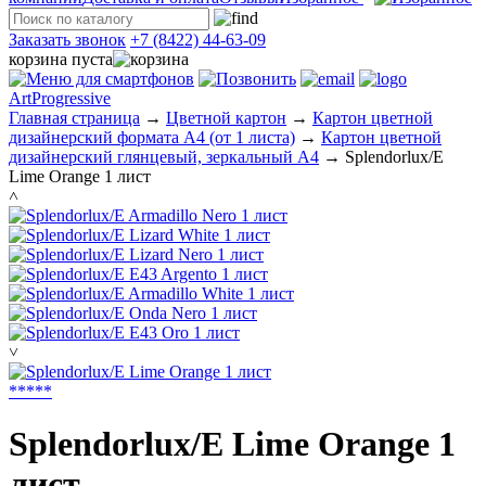
Заказать звонок
+7 (8422) 44-63-09
корзина пуста
ArtProgressive
Главная страница
→
Цветной картон
→
Картон цветной
дизайнерский формата А4 (от 1 листа)
→
Картон цветной
дизайнерский глянцевый, зеркальный А4
→
Splendorlux/E
Lime Orange 1 лист
˄
˅
*
*
*
*
*
Splendorlux/E Lime Orange 1
лист