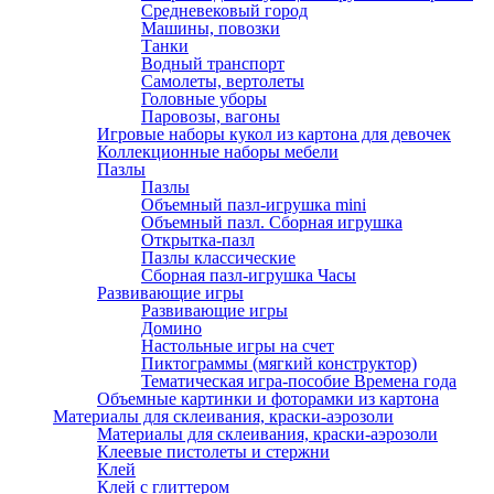
Средневековый город
Машины, повозки
Танки
Водный транспорт
Самолеты, вертолеты
Головные уборы
Паровозы, вагоны
Игровые наборы кукол из картона для девочек
Коллекционные наборы мебели
Пазлы
Пазлы
Объемный пазл-игрушка mini
Объемный пазл. Сборная игрушка
Открытка-пазл
Пазлы классические
Сборная пазл-игрушка Часы
Развивающие игры
Развивающие игры
Домино
Настольные игры на счет
Пиктограммы (мягкий конструктор)
Тематическая игра-пособие Времена года
Объемные картинки и фоторамки из картона
Материалы для склеивания, краски-аэрозоли
Материалы для склеивания, краски-аэрозоли
Клеевые пистолеты и стержни
Клей
Клей с глиттером