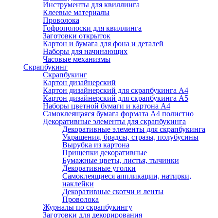
Инструменты для квиллинга
Клеевые материалы
Проволока
Гофрополоски для квиллинга
Заготовки открыток
Картон и бумага для фона и деталей
Наборы для начинающих
Часовые механизмы
Скрапбукинг
Скрапбукинг
Картон дизайнерский
Картон дизайнерский для скрапбукинга А4
Картон дизайнерский для скрапбукинга А5
Наборы цветной бумаги и картона А4
Самоклеящаяся бумага формата А4 полистно
Декоративные элементы для скрапбукинга
Декоративные элементы для скрапбукинга
Украшения, брадсы, стразы, полубусины
Вырубка из картона
Прищепки декоративные
Бумажные цветы, листья, тычинки
Декоративные уголки
Самоклеящиеся аппликации, натирки,
наклейки
Декоративные скотчи и ленты
Проволока
Журналы по скрапбукингу
Заготовки для декорирования