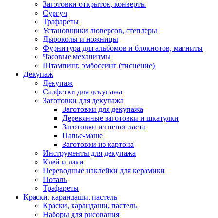
Заготовки открыток, конверты
Сургуч
Трафареты
Установщики люверсов, степлеры
Дыроколы и ножницы
Фурнитура для альбомов и блокнотов, магниты
Часовые механизмы
Штампинг, эмбоссинг (тиснение)
Декупаж
Декупаж
Салфетки для декупажа
Заготовки для декупажа
Заготовки для декупажа
Деревянные заготовки и шкатулки
Заготовки из пенопласта
Папье-маше
Заготовки из картона
Инструменты для декупажа
Клей и лаки
Переводные наклейки для керамики
Поталь
Трафареты
Краски, карандаши, пастель
Краски, карандаши, пастель
Наборы для рисования