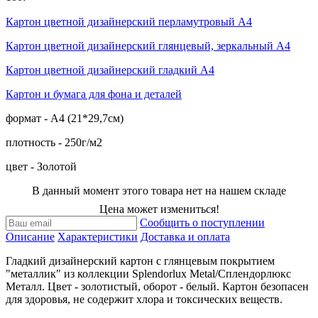
Картон цветной дизайнерский перламутровый А4
Картон цветной дизайнерский глянцевый, зеркальный А4
Картон цветной дизайнерский гладкий А4
Картон и бумага для фона и деталей
формат - А4 (21*29,7см)
плотность - 250г/м2
цвет - Золотой
В данный момент этого товара нет на нашем складе
Цена может измениться!
Сообщить о поступлении
Описание
Характеристики
Доставка и оплата
Гладкий дизайнерский картон с глянцевым покрытием
"металлик" из коллекции Splendorlux Metal/Сплендорлюкс
Металл. Цвет - золотистый, оборот - белый. Картон безопасен
для здоровья, не содержит хлора и токсических веществ.