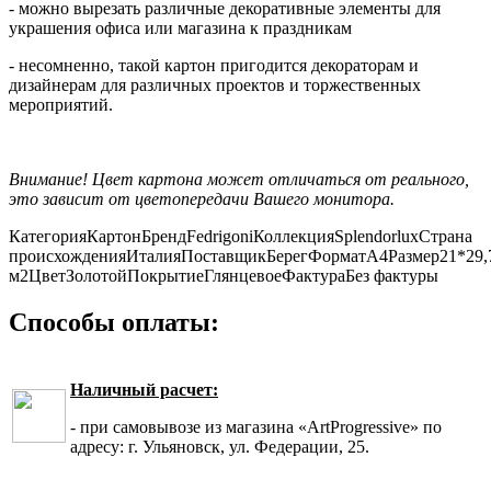
- можно вырезать различные декоративные элементы для
украшения офиса или магазина к праздникам
- несомненно, такой картон пригодится декораторам и
дизайнерам для различных проектов и торжественных
мероприятий.
Внимание! Цвет картона может отличаться от реального,
это зависит от цветопередачи Вашего монитора.
Категория
Картон
Бренд
Fedrigoni
Коллекция
Splendorlux
Страна
происхождения
Италия
Поставщик
Берег
Формат
А4
Размер
21*29,
м2
Цвет
Золотой
Покрытие
Глянцевое
Фактура
Без фактуры
Способы оплаты:
Наличный расчет:
- при самовывозе из магазина «ArtProgressive» по
адресу: г. Ульяновск, ул. Федерации, 25.