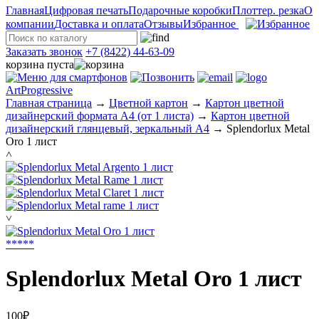
Главная
Цифровая печать
Подарочные коробки
Плоттер. резка
О
компании
Доставка и оплата
Отзывы
Избранное
Заказать звонок
+7 (8422) 44-63-09
корзина пуста
ArtProgressive
Главная страница
→
Цветной картон
→
Картон цветной
дизайнерский формата А4 (от 1 листа)
→
Картон цветной
дизайнерский глянцевый, зеркальный А4
→
Splendorlux Metal
Oro 1 лист
˄
˅
*
*
*
*
*
Splendorlux Metal Oro 1 лист
100₽