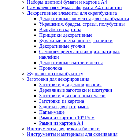
Наборы цветной бумаги и картона А4
Самоклеящаяся бумага формата А4 полистно
Декоративные элементы для скрапбукинга
Декоративные элементы для скрапбукинга
Украшения, брадсы, стразы, полубусины
Вырубка из картона
Прищепки декоративные
Бумажные цветы, листья, тычинки
Декоративные уголки
Самоклеящиеся аппликации, натирки,
наклейки
Декоративные скотчи и ленты
Проволока
Журналы по скрапбукингу
Заготовки для декорирования
Заготовки для декорирования
Деревянные заготовки и шкатулки
Заготовки для настенных часов
Заготовки из картона
Задники для фоторамок
Папье-маше
Рамки из картона 10*15см
Рамки из картона А4
Инструменты для резки и биговки
Инструменты и материалы для склеивания