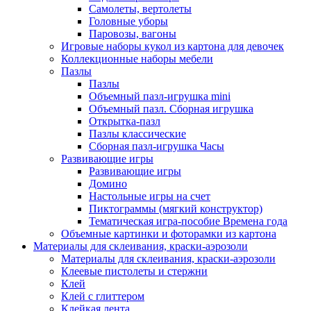
Самолеты, вертолеты
Головные уборы
Паровозы, вагоны
Игровые наборы кукол из картона для девочек
Коллекционные наборы мебели
Пазлы
Пазлы
Объемный пазл-игрушка mini
Объемный пазл. Сборная игрушка
Открытка-пазл
Пазлы классические
Сборная пазл-игрушка Часы
Развивающие игры
Развивающие игры
Домино
Настольные игры на счет
Пиктограммы (мягкий конструктор)
Тематическая игра-пособие Времена года
Объемные картинки и фоторамки из картона
Материалы для склеивания, краски-аэрозоли
Материалы для склеивания, краски-аэрозоли
Клеевые пистолеты и стержни
Клей
Клей с глиттером
Клейкая лента