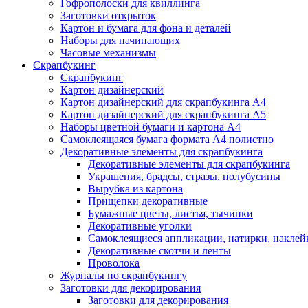
Гофрополоски для квиллинга
Заготовки открыток
Картон и бумага для фона и деталей
Наборы для начинающих
Часовые механизмы
Скрапбукинг
Скрапбукинг
Картон дизайнерский
Картон дизайнерский для скрапбукинга А4
Картон дизайнерский для скрапбукинга А5
Наборы цветной бумаги и картона А4
Самоклеящаяся бумага формата А4 полистно
Декоративные элементы для скрапбукинга
Декоративные элементы для скрапбукинга
Украшения, брадсы, стразы, полубусины
Вырубка из картона
Прищепки декоративные
Бумажные цветы, листья, тычинки
Декоративные уголки
Самоклеящиеся аппликации, натирки, наклей
Декоративные скотчи и ленты
Проволока
Журналы по скрапбукингу
Заготовки для декорирования
Заготовки для декорирования