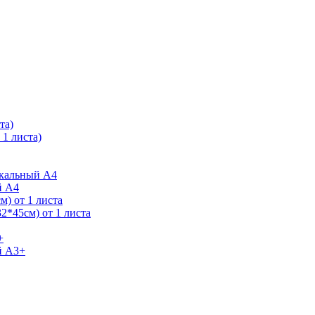
та)
1 листа)
ркальный А4
й А4
) от 1 листа
2*45см) от 1 листа
+
й А3+