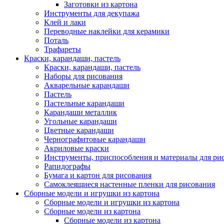
Заготовки из картона
Инструменты для декупажа
Клей и лаки
Переводные наклейки для керамики
Поталь
Трафареты
Краски, карандаши, пастель
Краски, карандаши, пастель
Наборы для рисования
Акварельные карандаши
Пастель
Пастельные карандаши
Карандаши металлик
Угольные карандаши
Цветные карандаши
Чернографитовые карандаши
Акриловые краски
Инструменты, приспособления и материалы для ри
Рапидографы
Бумага и картон для рисования
Самоклеящиеся настенные пленки для рисования
Сборные модели и игрушки из картона
Сборные модели и игрушки из картона
Сборные модели из картона
Сборные модели из картона