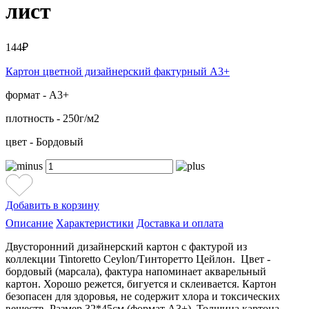
лист
144₽
Картон цветной дизайнерский фактурный А3+
формат - А3+
плотность - 250г/м2
цвет - Бордовый
Добавить в корзину
Описание
Характеристики
Доставка и оплата
Двусторонний дизайнерский картон с фактурой из
коллекции Tintoretto Ceylon/Тинторетто Цейлон. Цвет -
бордовый (марсала), фактура напоминает акварельный
картон. Хорошо режется, бигуется и склеивается. Картон
безопасен для здоровья, не содержит хлора и токсических
веществ. Размер 32*45см (формат А3+). Толщина картона