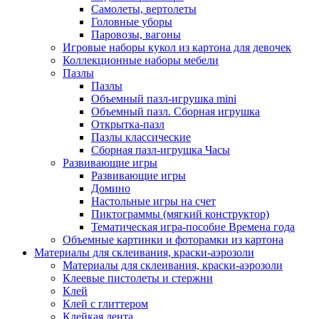
Самолеты, вертолеты
Головные уборы
Паровозы, вагоны
Игровые наборы кукол из картона для девочек
Коллекционные наборы мебели
Пазлы
Пазлы
Объемный пазл-игрушка mini
Объемный пазл. Сборная игрушка
Открытка-пазл
Пазлы классические
Сборная пазл-игрушка Часы
Развивающие игры
Развивающие игры
Домино
Настольные игры на счет
Пиктограммы (мягкий конструктор)
Тематическая игра-пособие Времена года
Объемные картинки и фоторамки из картона
Материалы для склеивания, краски-аэрозоли
Материалы для склеивания, краски-аэрозоли
Клеевые пистолеты и стержни
Клей
Клей с глиттером
Клейкая лента