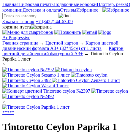
Главная
Цифровая печать
Подарочные коробки
Плоттер. резка
О
компании
Доставка и оплата
Отзывы
Избранное
Заказать звонок
+7 (8422) 44-63-09
корзина пуста
ArtProgressive
Главная страница
→
Цветной картон
→
Картон цветной
дизайнерский формата А3+ (32*45см) от 1 листа
→
Картон
цветной дизайнерский фактурный А3+
→
Tintoretto Ceylon
Paprika 1 лист
˄
˅
*
*
*
*
*
Tintoretto Ceylon Paprika 1