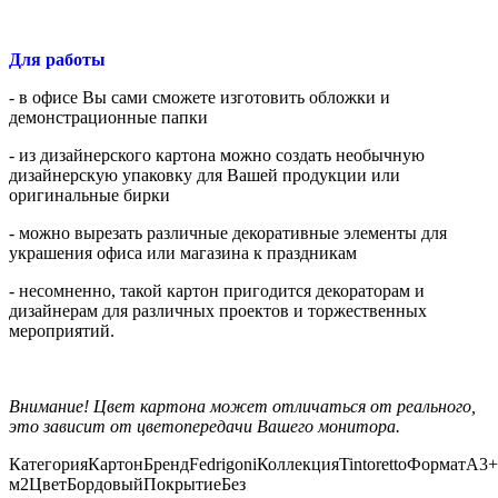
Для работы
- в офисе Вы сами сможете изготовить обложки и
демонстрационные папки
- из дизайнерского картона можно создать необычную
дизайнерскую упаковку для Вашей продукции или
оригинальные бирки
- можно вырезать различные декоративные элементы для
украшения офиса или магазина к праздникам
- несомненно, такой картон пригодится декораторам и
дизайнерам для различных проектов и торжественных
мероприятий.
Внимание! Цвет картона может отличаться от реального,
это зависит от цветопередачи Вашего монитора.
Категория
Картон
Бренд
Fedrigoni
Коллекция
Tintoretto
Формат
А3+
м2
Цвет
Бордовый
Покрытие
Без