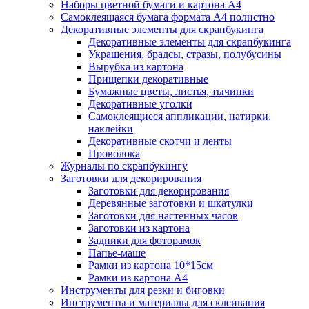
Наборы цветной бумаги и картона А4
Самоклеящаяся бумага формата А4 полистно
Декоративные элементы для скрапбукинга
Декоративные элементы для скрапбукинга
Украшения, брадсы, стразы, полубусины
Вырубка из картона
Прищепки декоративные
Бумажные цветы, листья, тычинки
Декоративные уголки
Самоклеящиеся аппликации, натирки,
наклейки
Декоративные скотчи и ленты
Проволока
Журналы по скрапбукингу
Заготовки для декорирования
Заготовки для декорирования
Деревянные заготовки и шкатулки
Заготовки для настенных часов
Заготовки из картона
Задники для фоторамок
Папье-маше
Рамки из картона 10*15см
Рамки из картона А4
Инструменты для резки и биговки
Инструменты и материалы для склеивания