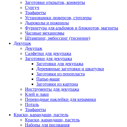
Заготовки открыток, конверты
Сургуч
Трафареты
Установщики люверсов, степлеры
Дыроколы и ножницы
Фурнитура для альбомов и блокнотов, магниты
Часовые механизмы
Штампинг, эмбоссинг (тиснение)
Декупаж
Декупаж
Салфетки для декупажа
Заготовки для декупажа
Заготовки для декупажа
Деревянные заготовки и шкатулки
Заготовки из пенопласта
Папье-маше
Заготовки из картона
Инструменты для декупажа
Клей и лаки
Переводные наклейки для керамики
Поталь
Трафареты
Краски, карандаши, пастель
Краски, карандаши, пастель
Наборы для рисования