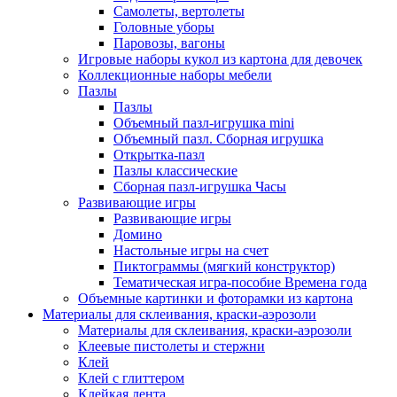
Самолеты, вертолеты
Головные уборы
Паровозы, вагоны
Игровые наборы кукол из картона для девочек
Коллекционные наборы мебели
Пазлы
Пазлы
Объемный пазл-игрушка mini
Объемный пазл. Сборная игрушка
Открытка-пазл
Пазлы классические
Сборная пазл-игрушка Часы
Развивающие игры
Развивающие игры
Домино
Настольные игры на счет
Пиктограммы (мягкий конструктор)
Тематическая игра-пособие Времена года
Объемные картинки и фоторамки из картона
Материалы для склеивания, краски-аэрозоли
Материалы для склеивания, краски-аэрозоли
Клеевые пистолеты и стержни
Клей
Клей с глиттером
Клейкая лента