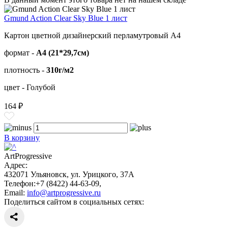
Gmund Action Clear Sky Blue 1 лист
Картон цветной дизайнерский перламутровый А4
формат -
А4 (21*29,7см)
плотность -
310г/м2
цвет - Голубой
164 ₽
В корзину
ArtProgressive
Адрес:
432071
Ульяновск
,
ул. Урицкого, 37А
Телефон:
+7 (8422) 44-63-09
,
Email:
info@artprogressive.ru
Поделиться сайтом в социальных сетях: