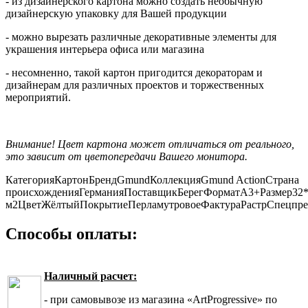
- из дизайнерского картона можно создать необычную
дизайнерскую упаковку для Вашей продукции
- можно вырезать различные декоративные элементы для
украшения интерьера офиса или магазина
- несомненно, такой картон пригодится декораторам и
дизайнерам для различных проектов и торжественных
мероприятий.
Внимание! Цвет картона может отличаться от реального,
это зависит от цветопередачи Вашего монитора.
Категория
Картон
Бренд
Gmund
Коллекция
Gmund Action
Страна
происхождения
Германия
Поставщик
Берег
Формат
А3+
Размер
32
м2
Цвет
Жёлтый
Покрытие
Перламутровое
Фактура
Растр
Спецпре
Способы оплаты:
Наличный расчет:
- при самовывозе из магазина «ArtProgressive» по