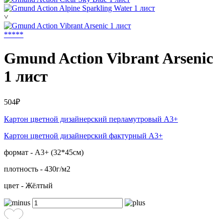
˅
*
*
*
*
*
Gmund Action Vibrant Arsenic
1 лист
504₽
Картон цветной дизайнерский перламутровый А3+
Картон цветной дизайнерский фактурный А3+
формат - А3+ (32*45см)
плотность - 430г/м2
цвет - Жёлтый