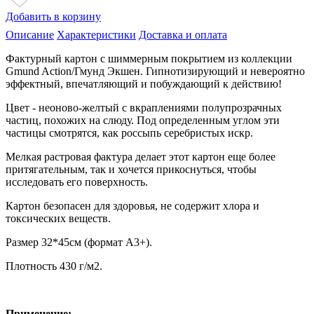
Добавить в корзину
Описание
Характеристики
Доставка и оплата
Фактурный картон с шиммерным покрытием из коллекции
Gmund Action/Гмунд Экшен. Гипнотизирующий и невероятно
эффектный, впечатляющий и побуждающий к действию!
Цвет - неоново-желтый с вкраплениями полупрозрачных
частиц, похожих на слюду. Под определенным углом эти
частицы смотрятся, как россыпь серебристых искр.
Мелкая растровая фактура делает этот картон еще более
притягательным, так и хочется прикоснуться, чтобы
исследовать его поверхность.
Картон безопасен для здоровья, не содержит хлора и
токсических веществ.
Размер 32*45см (формат А3+).
Плотность 430 г/м2.
Применение: