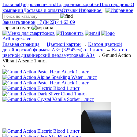
Главная
Цифровая печать
Подарочные коробки
Плоттер. резка
О
компании
Доставка и оплата
Отзывы
Избранное
Заказать звонок
+7 (8422) 44-63-09
корзина пуста
ArtProgressive
Главная страница
→
Цветной картон
→
Картон цветной
дизайнерский формата А3+ (32*45см) от 1 листа
→
Картон
цветной дизайнерский перламутровый А3+
→
Gmund Action
Vibrant Arsenic 1 лист
˄