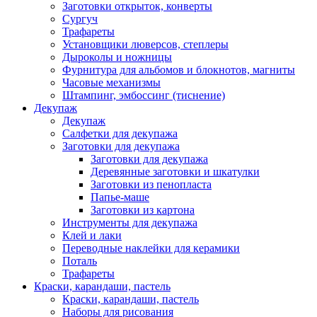
Заготовки открыток, конверты
Сургуч
Трафареты
Установщики люверсов, степлеры
Дыроколы и ножницы
Фурнитура для альбомов и блокнотов, магниты
Часовые механизмы
Штампинг, эмбоссинг (тиснение)
Декупаж
Декупаж
Салфетки для декупажа
Заготовки для декупажа
Заготовки для декупажа
Деревянные заготовки и шкатулки
Заготовки из пенопласта
Папье-маше
Заготовки из картона
Инструменты для декупажа
Клей и лаки
Переводные наклейки для керамики
Поталь
Трафареты
Краски, карандаши, пастель
Краски, карандаши, пастель
Наборы для рисования