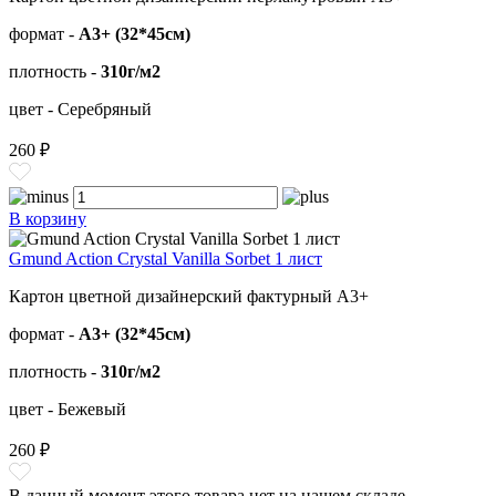
формат -
А3+ (32*45см)
плотность -
310г/м2
цвет - Серебряный
260 ₽
В корзину
Gmund Action Crystal Vanilla Sorbet 1 лист
Картон цветной дизайнерский фактурный А3+
формат -
А3+ (32*45см)
плотность -
310г/м2
цвет - Бежевый
260 ₽
В данный момент этого товара нет на нашем складе