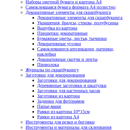
Наборы цветной бумаги и картона А4
Самоклеящаяся бумага формата А4 полистно
Декоративные элементы для скрапбукинга
Декоративные элементы для скрапбукинга
Украшения, брадсы, стразы, полубусины
Вырубка из картона
Прищепки декоративные
Бумажные цветы, листья, тычинки
Декоративные уголки
Самоклеящиеся аппликации, натирки,
наклейки
Декоративные скотчи и ленты
Проволока
Журналы по скрапбукингу
Заготовки для декорирования
Заготовки для декорирования
Деревянные заготовки и шкатулки
Заготовки для настенных часов
Заготовки из картона
Задники для фоторамок
Папье-маше
Рамки из картона 10*15см
Рамки из картона А4
Инструменты для резки и биговки
Инструменты и материалы для склеивания