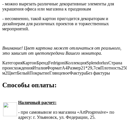
- можно вырезать различные декоративные элементы для
украшения офиса или магазина к праздникам
- несомненно, такой картон пригодится декораторам и
дизайнерам для различных проектов и торжественных
мероприятий.
Внимание! Цвет картона может отличаться от реального,
это зависит от цветопередачи Вашего монитора.
Категория
Картон
Бренд
Fedrigoni
Коллекция
Splendorlux
Страна
происхождения
Италия
Формат
А4
Размер
21*29,7см
Плотность
250
м2
Цвет
Белый
Покрытие
Глянцевое
Фактура
Без фактуры
Способы оплаты:
Наличный расчет:
- при самовывозе из магазина «ArtProgressive» по
адресу: г. Ульяновск, ул. Федерации, 25.