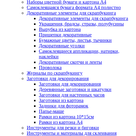
Наборы цветной бумаги и картона А4
Самоклеящаяся бумага формата А4 полистно
Декоративные элементы для скрапбукинга
Декоративные элементы для скрапбукинга
Украшения, брадсы, стразы, полубусины
Вырубка из картона
Прищепки декоративные
Бумажные цветы, листья, тычинки
Декоративные уголки
Самоклеящиеся аппликации, натирки,
наклейки
Декоративные скотчи и ленты
Проволока
Журналы по скрапбукингу
Заготовки для декорирования
Заготовки для декорирования
Деревянные заготовки и шкатулки
Заготовки для настенных часов
Заготовки из картона
Задники для фоторамок
Папье-маше
Рамки из картона 10*15см
Рамки из картона А4
Инструменты для резки и биговки
Инструменты и материалы для склеивания