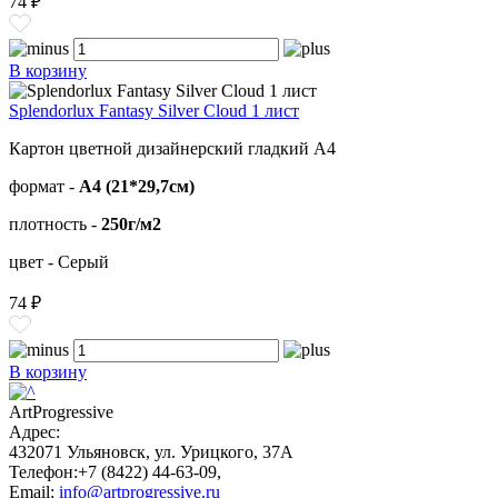
74 ₽
В корзину
Splendorlux Fantasy Silver Cloud 1 лист
Картон цветной дизайнерский гладкий А4
формат -
А4 (21*29,7см)
плотность -
250г/м2
цвет - Серый
74 ₽
В корзину
ArtProgressive
Адрес:
432071
Ульяновск
,
ул. Урицкого, 37А
Телефон:
+7 (8422) 44-63-09
,
Email:
info@artprogressive.ru