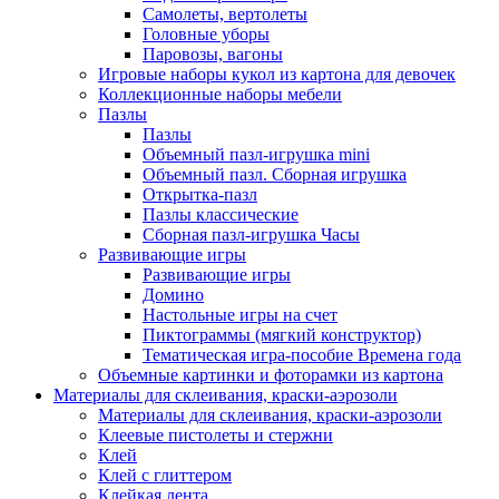
Самолеты, вертолеты
Головные уборы
Паровозы, вагоны
Игровые наборы кукол из картона для девочек
Коллекционные наборы мебели
Пазлы
Пазлы
Объемный пазл-игрушка mini
Объемный пазл. Сборная игрушка
Открытка-пазл
Пазлы классические
Сборная пазл-игрушка Часы
Развивающие игры
Развивающие игры
Домино
Настольные игры на счет
Пиктограммы (мягкий конструктор)
Тематическая игра-пособие Времена года
Объемные картинки и фоторамки из картона
Материалы для склеивания, краски-аэрозоли
Материалы для склеивания, краски-аэрозоли
Клеевые пистолеты и стержни
Клей
Клей с глиттером
Клейкая лента