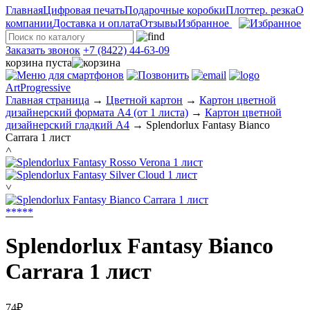
Главная
Цифровая печать
Подарочные коробки
Плоттер. резка
О
компании
Доставка и оплата
Отзывы
Избранное
Заказать звонок
+7 (8422) 44-63-09
корзина пуста
ArtProgressive
Главная страница
→
Цветной картон
→
Картон цветной
дизайнерский формата А4 (от 1 листа)
→
Картон цветной
дизайнерский гладкий А4
→
Splendorlux Fantasy Bianco
Carrara 1 лист
˄
˅
*
*
*
*
*
Splendorlux Fantasy Bianco
Carrara 1 лист
74₽