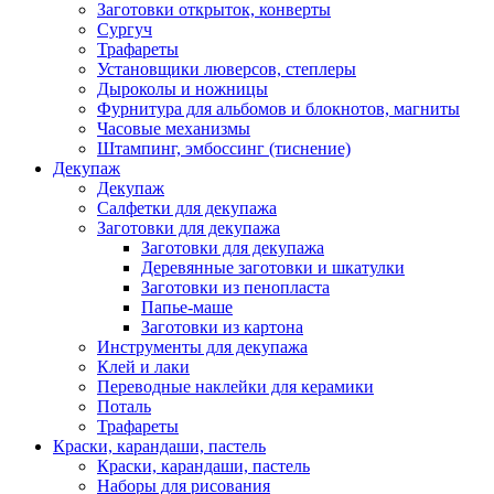
Заготовки открыток, конверты
Сургуч
Трафареты
Установщики люверсов, степлеры
Дыроколы и ножницы
Фурнитура для альбомов и блокнотов, магниты
Часовые механизмы
Штампинг, эмбоссинг (тиснение)
Декупаж
Декупаж
Салфетки для декупажа
Заготовки для декупажа
Заготовки для декупажа
Деревянные заготовки и шкатулки
Заготовки из пенопласта
Папье-маше
Заготовки из картона
Инструменты для декупажа
Клей и лаки
Переводные наклейки для керамики
Поталь
Трафареты
Краски, карандаши, пастель
Краски, карандаши, пастель
Наборы для рисования