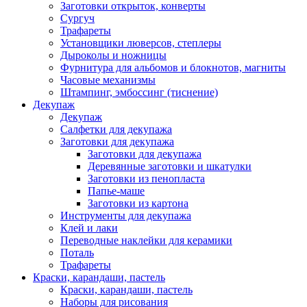
Заготовки открыток, конверты
Сургуч
Трафареты
Установщики люверсов, степлеры
Дыроколы и ножницы
Фурнитура для альбомов и блокнотов, магниты
Часовые механизмы
Штампинг, эмбоссинг (тиснение)
Декупаж
Декупаж
Салфетки для декупажа
Заготовки для декупажа
Заготовки для декупажа
Деревянные заготовки и шкатулки
Заготовки из пенопласта
Папье-маше
Заготовки из картона
Инструменты для декупажа
Клей и лаки
Переводные наклейки для керамики
Поталь
Трафареты
Краски, карандаши, пастель
Краски, карандаши, пастель
Наборы для рисования