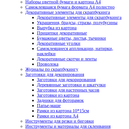
Наборы цветной бумаги и картона А4
Самоклеящаяся бумага формата А4 полистно
Декоративные элементы для скрапбукинга
Декоративные элементы для скрапбукинга
Украшения, брадсы, стразы, полубусины
Вырубка из картона
Прищепки декоративные
Бумажные цветы, листья, тычинки
Декоративные уголки
Самоклеящиеся аппликации, натирки,
наклейки
Декоративные скотчи и ленты
Проволока
Журналы по скрапбукингу
Заготовки для декорирования
Заготовки для декорирования
Деревянные заготовки и шкатулки
Заготовки для настенных часов
Заготовки из картона
Задники для фоторамок
Папье-маше
Рамки из картона 10*15см
Рамки из картона А4
Инструменты для резки и биговки
Инструменты и материалы для склеивания