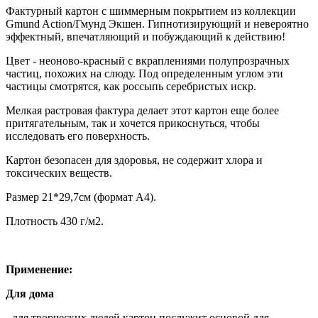
Фактурный картон с шиммерным покрытием из коллекции
Gmund Action/Гмунд Экшен. Гипнотизирующий и невероятно
эффектный, впечатляющий и побуждающий к действию!
Цвет - неоново-красный с вкраплениями полупрозрачных
частиц, похожих на слюду. Под определенным углом эти
частицы смотрятся, как россыпь серебристых искр.
Мелкая растровая фактура делает этот картон еще более
притягательным, так и хочется прикоснуться, чтобы
исследовать его поверхность.
Картон безопасен для здоровья, не содержит хлора и
токсических веществ.
Размер 21*29,7см (формат А4).
Плотность 430 г/м2.
Применение:
Для дома
- для творческих людей картон послужит основой для