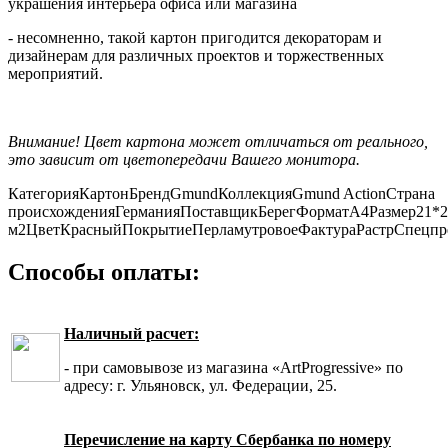
украшения интерьера офиса или магазина
- несомненно, такой картон пригодится декораторам и
дизайнерам для различных проектов и торжественных
мероприятий.
Внимание! Цвет картона может отличаться от реального,
это зависит от цветопередачи Вашего монитора.
Категория
Картон
Бренд
Gmund
Коллекция
Gmund Action
Страна
происхождения
Германия
Поставщик
Берег
Формат
А4
Размер
21*2
м2
Цвет
Красный
Покрытие
Перламутровое
Фактура
Растр
Спецпр
Способы оплаты:
Наличный расчет:
- при самовывозе из магазина «ArtProgressive» по
адресу: г. Ульяновск, ул. Федерации, 25.
Перечисление на карту Сбербанка по номеру