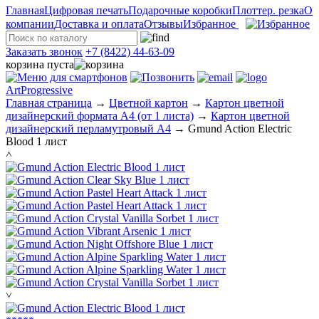
Главная
Цифровая печать
Подарочные коробки
Плоттер. резка
О
компании
Доставка и оплата
Отзывы
Избранное
Заказать звонок
+7 (8422) 44-63-09
корзина пуста
ArtProgressive
Главная страница
→
Цветной картон
→
Картон цветной
дизайнерский формата А4 (от 1 листа)
→
Картон цветной
дизайнерский перламутровый А4
→
Gmund Action Electric
Blood 1 лист
˄
˅