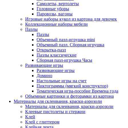
Самолеты, вертолеты
Головные уборы
Паровозы, вагоны
Игровые наборы кукол из картона для девочек
Коллекционные наборы мебели
Пазлы
Пазлы
Объемный пазл-игрушка mini
Объемный пазл. Сборная игрушка
Открытка-пазл
Пазлы классические
Сборная пазл-игрушка Часы
Развивающие игры
Развивающие игры
Домино
Настольные игры на счет
Пиктограммы (мягкий конструктор)
Тематическая игра-пособие Времена года
Объемные картинки и фоторамки из картона
Материалы для склеивания, краски-аэрозоли
Материалы для склеивания, краски-аэрозоли
Клеевые пистолеты и стержни
Клей
Клей с глиттером
Клейкая лента