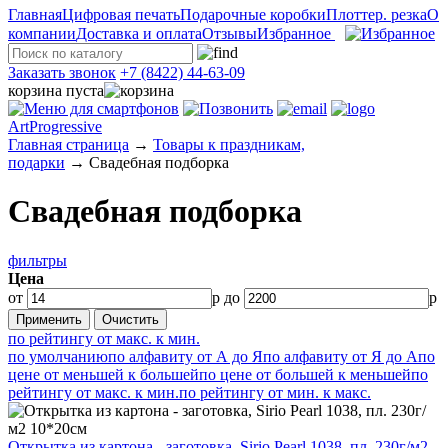
Главная
Цифровая печать
Подарочные коробки
Плоттер. резка
О
компании
Доставка и оплата
Отзывы
Избранное
Заказать звонок
+7 (8422) 44-63-09
корзина пуста
ArtProgressive
Главная страница
→
Товары к праздникам,
подарки
→
Свадебная подборка
Свадебная подборка
фильтры
Цена
от
р до
р
по рейтингу от макс. к мин.
по умолчанию
по алфавиту от А до Я
по алфавиту от Я до А
по
цене от меньшей к большей
по цене от большей к меньшей
по
рейтингу от макс. к мин.
по рейтингу от мин. к макс.
Открытка из картона - заготовка, Sirio Pearl 1038, пл. 230г/м2