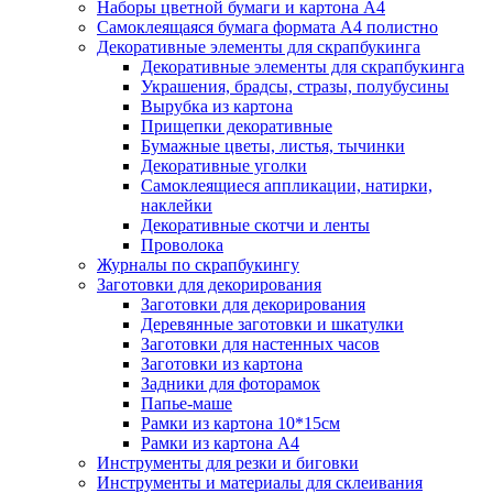
Наборы цветной бумаги и картона А4
Самоклеящаяся бумага формата А4 полистно
Декоративные элементы для скрапбукинга
Декоративные элементы для скрапбукинга
Украшения, брадсы, стразы, полубусины
Вырубка из картона
Прищепки декоративные
Бумажные цветы, листья, тычинки
Декоративные уголки
Самоклеящиеся аппликации, натирки,
наклейки
Декоративные скотчи и ленты
Проволока
Журналы по скрапбукингу
Заготовки для декорирования
Заготовки для декорирования
Деревянные заготовки и шкатулки
Заготовки для настенных часов
Заготовки из картона
Задники для фоторамок
Папье-маше
Рамки из картона 10*15см
Рамки из картона А4
Инструменты для резки и биговки
Инструменты и материалы для склеивания