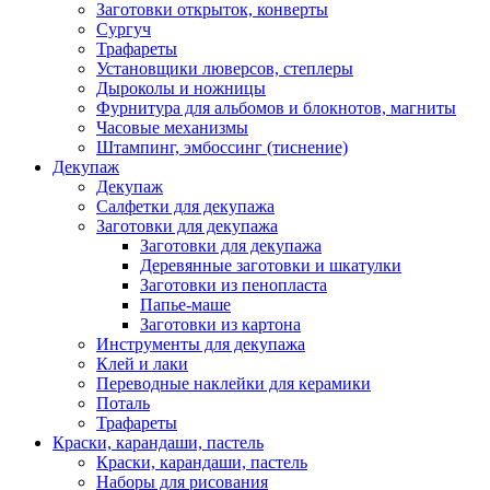
Заготовки открыток, конверты
Сургуч
Трафареты
Установщики люверсов, степлеры
Дыроколы и ножницы
Фурнитура для альбомов и блокнотов, магниты
Часовые механизмы
Штампинг, эмбоссинг (тиснение)
Декупаж
Декупаж
Салфетки для декупажа
Заготовки для декупажа
Заготовки для декупажа
Деревянные заготовки и шкатулки
Заготовки из пенопласта
Папье-маше
Заготовки из картона
Инструменты для декупажа
Клей и лаки
Переводные наклейки для керамики
Поталь
Трафареты
Краски, карандаши, пастель
Краски, карандаши, пастель
Наборы для рисования