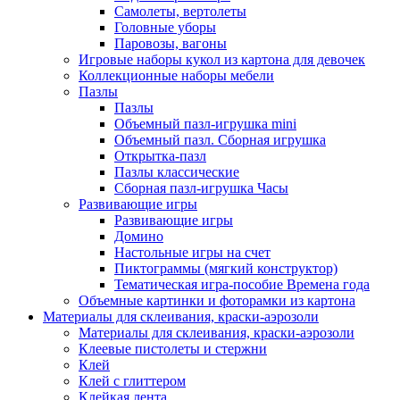
Самолеты, вертолеты
Головные уборы
Паровозы, вагоны
Игровые наборы кукол из картона для девочек
Коллекционные наборы мебели
Пазлы
Пазлы
Объемный пазл-игрушка mini
Объемный пазл. Сборная игрушка
Открытка-пазл
Пазлы классические
Сборная пазл-игрушка Часы
Развивающие игры
Развивающие игры
Домино
Настольные игры на счет
Пиктограммы (мягкий конструктор)
Тематическая игра-пособие Времена года
Объемные картинки и фоторамки из картона
Материалы для склеивания, краски-аэрозоли
Материалы для склеивания, краски-аэрозоли
Клеевые пистолеты и стержни
Клей
Клей с глиттером
Клейкая лента