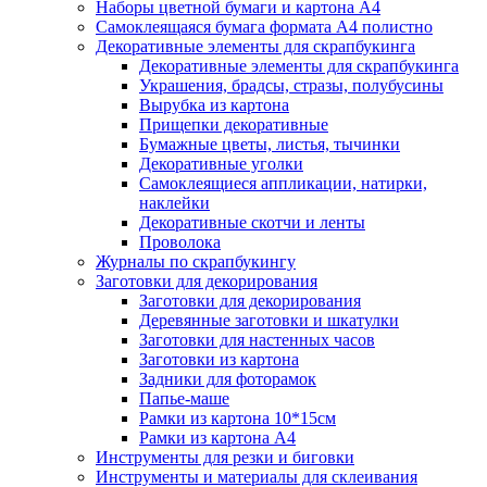
Наборы цветной бумаги и картона А4
Самоклеящаяся бумага формата А4 полистно
Декоративные элементы для скрапбукинга
Декоративные элементы для скрапбукинга
Украшения, брадсы, стразы, полубусины
Вырубка из картона
Прищепки декоративные
Бумажные цветы, листья, тычинки
Декоративные уголки
Самоклеящиеся аппликации, натирки,
наклейки
Декоративные скотчи и ленты
Проволока
Журналы по скрапбукингу
Заготовки для декорирования
Заготовки для декорирования
Деревянные заготовки и шкатулки
Заготовки для настенных часов
Заготовки из картона
Задники для фоторамок
Папье-маше
Рамки из картона 10*15см
Рамки из картона А4
Инструменты для резки и биговки
Инструменты и материалы для склеивания