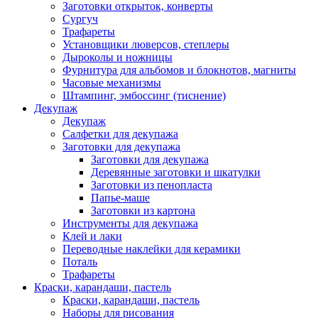
Заготовки открыток, конверты
Сургуч
Трафареты
Установщики люверсов, степлеры
Дыроколы и ножницы
Фурнитура для альбомов и блокнотов, магниты
Часовые механизмы
Штампинг, эмбоссинг (тиснение)
Декупаж
Декупаж
Салфетки для декупажа
Заготовки для декупажа
Заготовки для декупажа
Деревянные заготовки и шкатулки
Заготовки из пенопласта
Папье-маше
Заготовки из картона
Инструменты для декупажа
Клей и лаки
Переводные наклейки для керамики
Поталь
Трафареты
Краски, карандаши, пастель
Краски, карандаши, пастель
Наборы для рисования