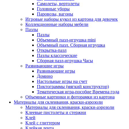
Самолеты, вертолеты
Головные уборы
Паровозы, вагоны
Игровые наборы кукол из картона для девочек
Коллекционные наборы мебели
Пазлы
Пазлы
Объемный пазл-игрушка mini
Объемный пазл. Сборная игрушка
Открытка-пазл
Пазлы классические
Сборная пазл-игрушка Часы
Развивающие игры
Развивающие игры
Домино
Настольные игры на счет
Пиктограммы (мягкий конструктор)
Тематическая игра-пособие Времена года
Объемные картинки и фоторамки из картона
Материалы для склеивания, краски-аэрозоли
Материалы для склеивания, краски-аэрозоли
Клеевые пистолеты и стержни
Клей
Клей с глиттером
Клейкая лента