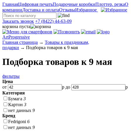
Главная
Цифровая печать
Подарочные коробки
Плоттер. резка
О
компании
Доставка и оплата
Отзывы
Избранное
Заказать звонок
+7 (8422) 44-63-09
корзина пуста
ArtProgressive
Главная страница
→
Товары к праздникам,
подарки
→
Подборка товаров к 9 мая
Подборка товаров к 9 мая
фильтры
Цена
от
р до
р
Категория
Бумага
3
Картон
3
нет данных
9
Бренд
Fedrigoni
6
нет данных
9