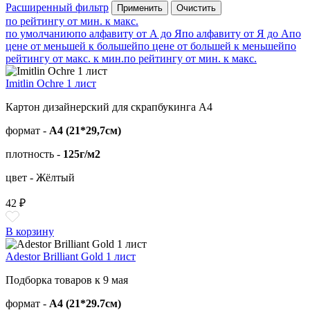
Расширенный фильтр
по рейтингу от мин. к макс.
по умолчанию
по алфавиту от А до Я
по алфавиту от Я до А
по
цене от меньшей к большей
по цене от большей к меньшей
по
рейтингу от макс. к мин.
по рейтингу от мин. к макс.
Imitlin Ochre 1 лист
Картон дизайнерский для скрапбукинга А4
формат -
А4 (21*29,7см)
плотность -
125г/м2
цвет - Жёлтый
42 ₽
В корзину
Adestor Brilliant Gold 1 лист
Подборка товаров к 9 мая
формат -
А4 (21*29.7см)