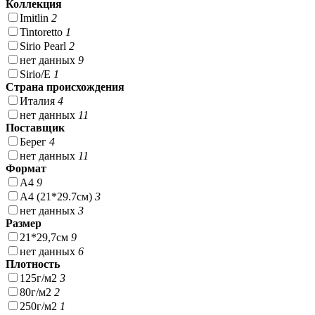
Коллекция
Imitlin
2
Tintoretto
1
Sirio Pearl
2
нет данных
9
Sirio/Е
1
Страна происхождения
Италия
4
нет данных
11
Поставщик
Берег
4
нет данных
11
Формат
А4
9
А4 (21*29.7см)
3
нет данных
3
Размер
21*29,7см
9
нет данных
6
Плотность
125г/м2
3
80г/м2
2
250г/м2
1