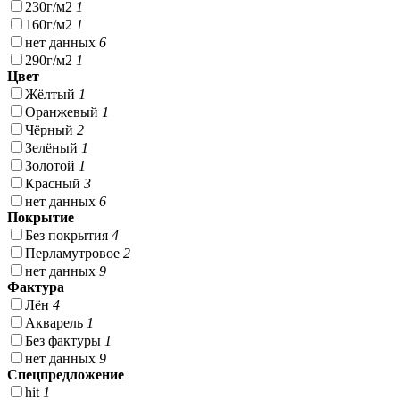
230г/м2
1
160г/м2
1
нет данных
6
290г/м2
1
Цвет
Жёлтый
1
Оранжевый
1
Чёрный
2
Зелёный
1
Золотой
1
Красный
3
нет данных
6
Покрытие
Без покрытия
4
Перламутровое
2
нет данных
9
Фактура
Лён
4
Акварель
1
Без фактуры
1
нет данных
9
Спецпредложение
hit
1