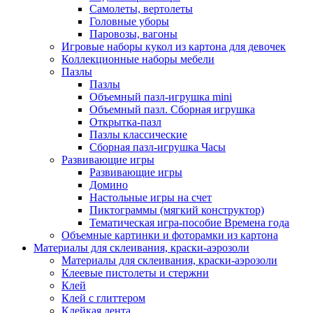
Самолеты, вертолеты
Головные уборы
Паровозы, вагоны
Игровые наборы кукол из картона для девочек
Коллекционные наборы мебели
Пазлы
Пазлы
Объемный пазл-игрушка mini
Объемный пазл. Сборная игрушка
Открытка-пазл
Пазлы классические
Сборная пазл-игрушка Часы
Развивающие игры
Развивающие игры
Домино
Настольные игры на счет
Пиктограммы (мягкий конструктор)
Тематическая игра-пособие Времена года
Объемные картинки и фоторамки из картона
Материалы для склеивания, краски-аэрозоли
Материалы для склеивания, краски-аэрозоли
Клеевые пистолеты и стержни
Клей
Клей с глиттером
Клейкая лента