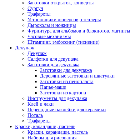
Заготовки открыток, конверты
Сургуч
Трафареты
Установщики люверсов, степлеры
Дыроколы и ножницы
Фурнитура для альбомов и блокнотов, магниты
Часовые механизмы
Штампинг, эмбоссинг (тиснение)
Декупаж
Декупаж
Салфетки для декупажа
Заготовки для декупажа
Заготовки для декупажа
Деревянные заготовки и шкатулки
Заготовки из пенопласта
Папье-маше
Заготовки из картона
Инструменты для декупажа
Клей и лаки
Переводные наклейки для керамики
Поталь
Трафареты
Краски, карандаши, пастель
Краски, карандаши, пастель
Наборы для рисования