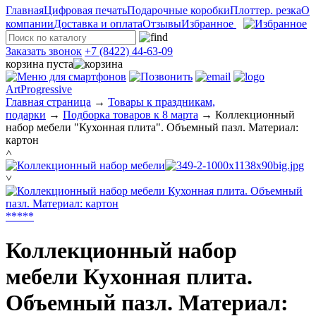
Главная
Цифровая печать
Подарочные коробки
Плоттер. резка
О
компании
Доставка и оплата
Отзывы
Избранное
Заказать звонок
+7 (8422) 44-63-09
корзина пуста
ArtProgressive
Главная страница
→
Товары к праздникам,
подарки
→
Подборка товаров к 8 марта
→
Коллекционный
набор мебели "Кухонная плита". Объемный пазл. Материал:
картон
˄
˅
*
*
*
*
*
Коллекционный набор
мебели Кухонная плита.
Объемный пазл. Материал: