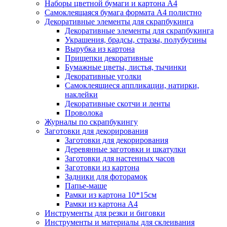
Наборы цветной бумаги и картона А4
Самоклеящаяся бумага формата А4 полистно
Декоративные элементы для скрапбукинга
Декоративные элементы для скрапбукинга
Украшения, брадсы, стразы, полубусины
Вырубка из картона
Прищепки декоративные
Бумажные цветы, листья, тычинки
Декоративные уголки
Самоклеящиеся аппликации, натирки,
наклейки
Декоративные скотчи и ленты
Проволока
Журналы по скрапбукингу
Заготовки для декорирования
Заготовки для декорирования
Деревянные заготовки и шкатулки
Заготовки для настенных часов
Заготовки из картона
Задники для фоторамок
Папье-маше
Рамки из картона 10*15см
Рамки из картона А4
Инструменты для резки и биговки
Инструменты и материалы для склеивания