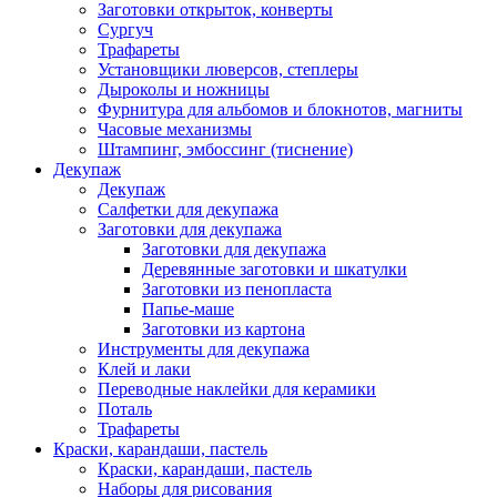
Заготовки открыток, конверты
Сургуч
Трафареты
Установщики люверсов, степлеры
Дыроколы и ножницы
Фурнитура для альбомов и блокнотов, магниты
Часовые механизмы
Штампинг, эмбоссинг (тиснение)
Декупаж
Декупаж
Салфетки для декупажа
Заготовки для декупажа
Заготовки для декупажа
Деревянные заготовки и шкатулки
Заготовки из пенопласта
Папье-маше
Заготовки из картона
Инструменты для декупажа
Клей и лаки
Переводные наклейки для керамики
Поталь
Трафареты
Краски, карандаши, пастель
Краски, карандаши, пастель
Наборы для рисования