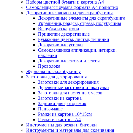
Наборы цветной бумаги и картона А4
Самоклеящаяся бумага формата А4 полистно
Декоративные элементы для скрапбукинга
Декоративные элементы для скрапбукинга
Украшения, брадсы, стразы, полубусины
Вырубка из картона
Прищепки декоративные
Бумажные цветы, листья, тычинки
Декоративные уголки
Самоклеящиеся аппликации, натирки,
наклейки
Декоративные скотчи и ленты
Проволока
Журналы по скрапбукингу
Заготовки для декорирования
Заготовки для декорирования
Деревянные заготовки и шкатулки
Заготовки для настенных часов
Заготовки из картона
Задники для фоторамок
Папье-маше
Рамки из картона 10*15см
Рамки из картона А4
Инструменты для резки и биговки
Инструменты и материалы для склеивания