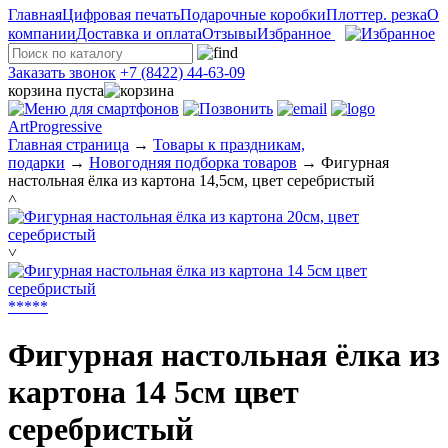
Главная
Цифровая печать
Подарочные коробки
Плоттер. резка
О
компании
Доставка и оплата
Отзывы
Избранное
Заказать звонок
+7 (8422) 44-63-09
корзина пуста
ArtProgressive
Главная страница
→
Товары к праздникам,
подарки
→
Новогодняя подборка товаров
→
Фигурная
настольная ёлка из картона 14,5см, цвет серебристый
˄
˅
*
*
*
*
*
Фигурная настольная ёлка из
картона 14 5см цвет
серебристый