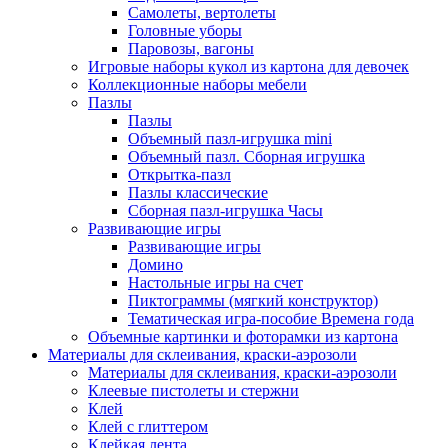
Самолеты, вертолеты
Головные уборы
Паровозы, вагоны
Игровые наборы кукол из картона для девочек
Коллекционные наборы мебели
Пазлы
Пазлы
Объемный пазл-игрушка mini
Объемный пазл. Сборная игрушка
Открытка-пазл
Пазлы классические
Сборная пазл-игрушка Часы
Развивающие игры
Развивающие игры
Домино
Настольные игры на счет
Пиктограммы (мягкий конструктор)
Тематическая игра-пособие Времена года
Объемные картинки и фоторамки из картона
Материалы для склеивания, краски-аэрозоли
Материалы для склеивания, краски-аэрозоли
Клеевые пистолеты и стержни
Клей
Клей с глиттером
Клейкая лента