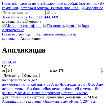
Главная
Цифровая печать
Подарочные коробки
Плоттер. резка
О
компании
Доставка и оплата
Отзывы
Избранное
Заказать звонок
+7 (8422) 44-63-09
корзина пуста
ArtProgressive
Главная страница
→
Картины-аппликации из
картона
→
Аппликации
Аппликации
фильтры
Цена
от
р до
р
по алфавиту от А до Я
по умолчанию
по алфавиту от А до Я
по алфавиту от Я до А
по
цене от меньшей к большей
по цене от большей к меньшей
по
рейтингу от макс. к мин.
по рейтингу от мин. к макс.
Аппликация из картона "Оранжевые дельфины", 20*43см