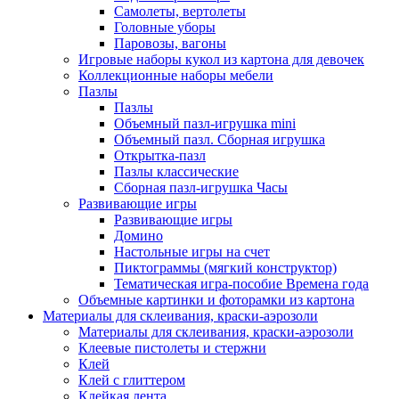
Самолеты, вертолеты
Головные уборы
Паровозы, вагоны
Игровые наборы кукол из картона для девочек
Коллекционные наборы мебели
Пазлы
Пазлы
Объемный пазл-игрушка mini
Объемный пазл. Сборная игрушка
Открытка-пазл
Пазлы классические
Сборная пазл-игрушка Часы
Развивающие игры
Развивающие игры
Домино
Настольные игры на счет
Пиктограммы (мягкий конструктор)
Тематическая игра-пособие Времена года
Объемные картинки и фоторамки из картона
Материалы для склеивания, краски-аэрозоли
Материалы для склеивания, краски-аэрозоли
Клеевые пистолеты и стержни
Клей
Клей с глиттером
Клейкая лента