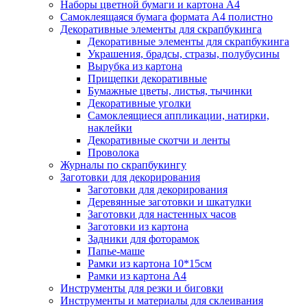
Наборы цветной бумаги и картона А4
Самоклеящаяся бумага формата А4 полистно
Декоративные элементы для скрапбукинга
Декоративные элементы для скрапбукинга
Украшения, брадсы, стразы, полубусины
Вырубка из картона
Прищепки декоративные
Бумажные цветы, листья, тычинки
Декоративные уголки
Самоклеящиеся аппликации, натирки,
наклейки
Декоративные скотчи и ленты
Проволока
Журналы по скрапбукингу
Заготовки для декорирования
Заготовки для декорирования
Деревянные заготовки и шкатулки
Заготовки для настенных часов
Заготовки из картона
Задники для фоторамок
Папье-маше
Рамки из картона 10*15см
Рамки из картона А4
Инструменты для резки и биговки
Инструменты и материалы для склеивания