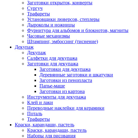
Заготовки открыток, конверты
Сургуч
Трафареты
Установщики люверсов, степлеры
Дыроколы и ножницы
Фурнитура для альбомов и блокнотов, магниты
Часовые механизмы
Штампинг, эмбоссинг (тиснение)
Декупаж
Декупаж
Салфетки для декупажа
Заготовки для декупажа
Заготовки для декупажа
Деревянные заготовки и шкатулки
Заготовки из пенопласта
Папье-маше
Заготовки из картона
Инструменты для декупажа
Клей и лаки
Переводные наклейки для керамики
Поталь
Трафареты
Краски, карандаши, пастель
Краски, карандаши, пастель
Наборы для рисования