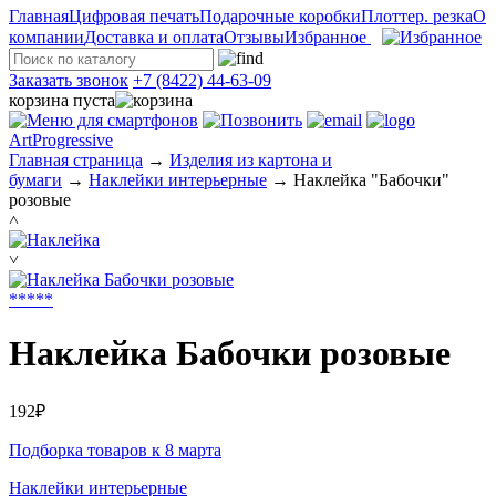
Главная
Цифровая печать
Подарочные коробки
Плоттер. резка
О
компании
Доставка и оплата
Отзывы
Избранное
Заказать звонок
+7 (8422) 44-63-09
корзина пуста
ArtProgressive
Главная страница
→
Изделия из картона и
бумаги
→
Наклейки интерьерные
→
Наклейка "Бабочки"
розовые
˄
˅
*
*
*
*
*
Наклейка Бабочки розовые
192₽
Подборка товаров к 8 марта
Наклейки интерьерные