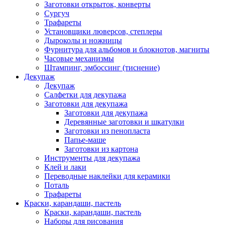
Заготовки открыток, конверты
Сургуч
Трафареты
Установщики люверсов, степлеры
Дыроколы и ножницы
Фурнитура для альбомов и блокнотов, магниты
Часовые механизмы
Штампинг, эмбоссинг (тиснение)
Декупаж
Декупаж
Салфетки для декупажа
Заготовки для декупажа
Заготовки для декупажа
Деревянные заготовки и шкатулки
Заготовки из пенопласта
Папье-маше
Заготовки из картона
Инструменты для декупажа
Клей и лаки
Переводные наклейки для керамики
Поталь
Трафареты
Краски, карандаши, пастель
Краски, карандаши, пастель
Наборы для рисования