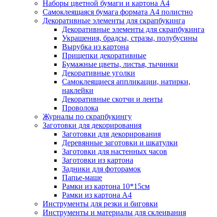
Наборы цветной бумаги и картона А4
Самоклеящаяся бумага формата А4 полистно
Декоративные элементы для скрапбукинга
Декоративные элементы для скрапбукинга
Украшения, брадсы, стразы, полубусины
Вырубка из картона
Прищепки декоративные
Бумажные цветы, листья, тычинки
Декоративные уголки
Самоклеящиеся аппликации, натирки,
наклейки
Декоративные скотчи и ленты
Проволока
Журналы по скрапбукингу
Заготовки для декорирования
Заготовки для декорирования
Деревянные заготовки и шкатулки
Заготовки для настенных часов
Заготовки из картона
Задники для фоторамок
Папье-маше
Рамки из картона 10*15см
Рамки из картона А4
Инструменты для резки и биговки
Инструменты и материалы для склеивания