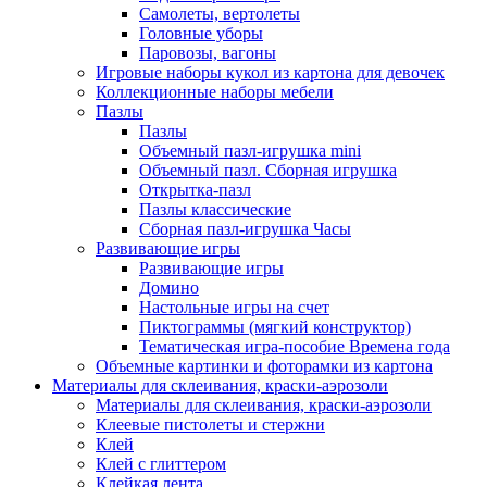
Самолеты, вертолеты
Головные уборы
Паровозы, вагоны
Игровые наборы кукол из картона для девочек
Коллекционные наборы мебели
Пазлы
Пазлы
Объемный пазл-игрушка mini
Объемный пазл. Сборная игрушка
Открытка-пазл
Пазлы классические
Сборная пазл-игрушка Часы
Развивающие игры
Развивающие игры
Домино
Настольные игры на счет
Пиктограммы (мягкий конструктор)
Тематическая игра-пособие Времена года
Объемные картинки и фоторамки из картона
Материалы для склеивания, краски-аэрозоли
Материалы для склеивания, краски-аэрозоли
Клеевые пистолеты и стержни
Клей
Клей с глиттером
Клейкая лента