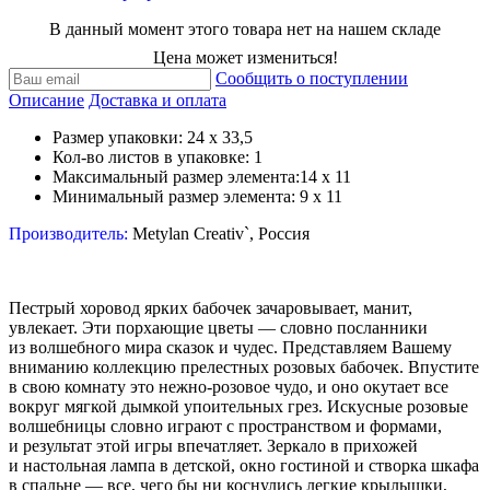
В данный момент этого товара нет на нашем складе
Цена может измениться!
Сообщить о поступлении
Описание
Доставка и оплата
Размер упаковки:
24 х 33,5
Кол-во листов в упаковке:
1
Максимальный размер элемента:
14 х 11
Минимальный размер элемента:
9 х 11
Производитель:
Metylan Creativ`, Россия
Пестрый хоровод ярких бабочек зачаровывает, манит,
увлекает. Эти порхающие цветы — словно посланники
из волшебного мира сказок и чудес. Представляем Вашему
вниманию коллекцию прелестных розовых бабочек. Впустите
в свою комнату это нежно-розовое чудо, и оно окутает все
вокруг мягкой дымкой упоительных грез. Искусные розовые
волшебницы словно играют с пространством и формами,
и результат этой игры впечатляет. Зеркало в прихожей
и настольная лампа в детской, окно гостиной и створка шкафа
в спальне — все, чего бы ни коснулись легкие крылышки,