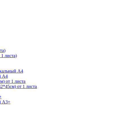
та)
1 листа)
ркальный А4
й А4
) от 1 листа
2*45см) от 1 листа
+
й А3+