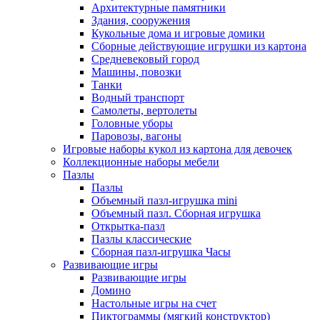
Архитектурные памятники
Здания, сооружения
Кукольные дома и игровые домики
Сборные действующие игрушки из картона
Средневековый город
Машины, повозки
Танки
Водный транспорт
Самолеты, вертолеты
Головные уборы
Паровозы, вагоны
Игровые наборы кукол из картона для девочек
Коллекционные наборы мебели
Пазлы
Пазлы
Объемный пазл-игрушка mini
Объемный пазл. Сборная игрушка
Открытка-пазл
Пазлы классические
Сборная пазл-игрушка Часы
Развивающие игры
Развивающие игры
Домино
Настольные игры на счет
Пиктограммы (мягкий конструктор)