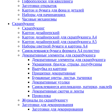
Гофрополоски для квиллинга
Заготовки открыток
Картон и бумага для фона и деталей
Наборы для начинающих
Часовые механизмы
Скрапбукинг
Скрапбукинг
Картон дизайнерский
Картон дизайнерский для скрапбукинга А4
Картон дизайнерский для скрапбукинга А5
Наборы цветной бумаги и картона А4
Самоклеящаяся бумага формата А4 полистно
Декоративные элементы для скрапбукинга
Декоративные элементы для скрапбукинга
Украшения, брадсы, стразы, полубусины
Вырубка из картона
Прищепки декоративные
Бумажные цветы, листья, тычинки
Декоративные уголки
Самоклеящиеся аппликации, натирки, наклей
Декоративные скотчи и ленты
Проволока
Журналы по скрапбукингу
Заготовки для декорирования
Заготовки для декорирования