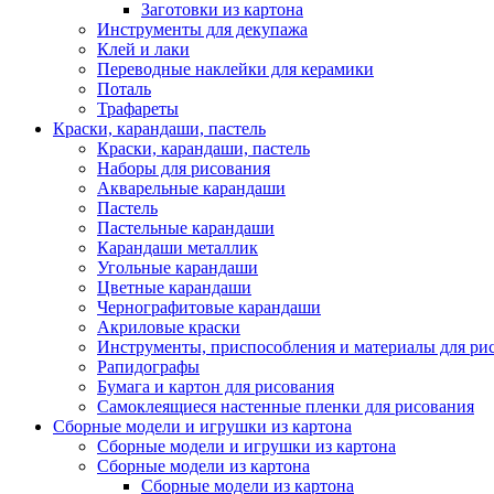
Заготовки из картона
Инструменты для декупажа
Клей и лаки
Переводные наклейки для керамики
Поталь
Трафареты
Краски, карандаши, пастель
Краски, карандаши, пастель
Наборы для рисования
Акварельные карандаши
Пастель
Пастельные карандаши
Карандаши металлик
Угольные карандаши
Цветные карандаши
Чернографитовые карандаши
Акриловые краски
Инструменты, приспособления и материалы для ри
Рапидографы
Бумага и картон для рисования
Самоклеящиеся настенные пленки для рисования
Сборные модели и игрушки из картона
Сборные модели и игрушки из картона
Сборные модели из картона
Сборные модели из картона