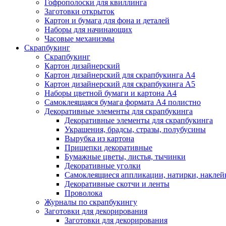
Гофрополоски для квиллинга
Заготовки открыток
Картон и бумага для фона и деталей
Наборы для начинающих
Часовые механизмы
Скрапбукинг
Скрапбукинг
Картон дизайнерский
Картон дизайнерский для скрапбукинга А4
Картон дизайнерский для скрапбукинга А5
Наборы цветной бумаги и картона А4
Самоклеящаяся бумага формата А4 полистно
Декоративные элементы для скрапбукинга
Декоративные элементы для скрапбукинга
Украшения, брадсы, стразы, полубусины
Вырубка из картона
Прищепки декоративные
Бумажные цветы, листья, тычинки
Декоративные уголки
Самоклеящиеся аппликации, натирки, наклей
Декоративные скотчи и ленты
Проволока
Журналы по скрапбукингу
Заготовки для декорирования
Заготовки для декорирования