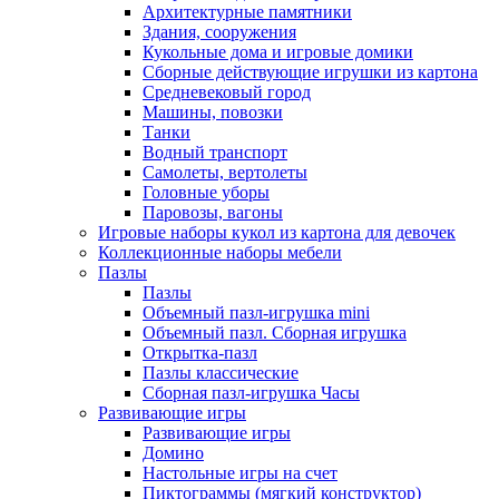
Архитектурные памятники
Здания, сооружения
Кукольные дома и игровые домики
Сборные действующие игрушки из картона
Средневековый город
Машины, повозки
Танки
Водный транспорт
Самолеты, вертолеты
Головные уборы
Паровозы, вагоны
Игровые наборы кукол из картона для девочек
Коллекционные наборы мебели
Пазлы
Пазлы
Объемный пазл-игрушка mini
Объемный пазл. Сборная игрушка
Открытка-пазл
Пазлы классические
Сборная пазл-игрушка Часы
Развивающие игры
Развивающие игры
Домино
Настольные игры на счет
Пиктограммы (мягкий конструктор)