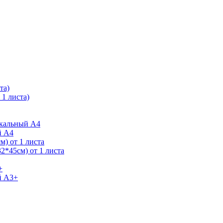
та)
1 листа)
ркальный А4
й А4
) от 1 листа
2*45см) от 1 листа
+
й А3+