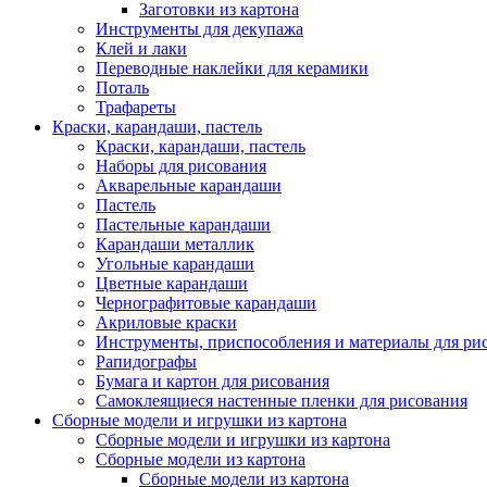
Заготовки из картона
Инструменты для декупажа
Клей и лаки
Переводные наклейки для керамики
Поталь
Трафареты
Краски, карандаши, пастель
Краски, карандаши, пастель
Наборы для рисования
Акварельные карандаши
Пастель
Пастельные карандаши
Карандаши металлик
Угольные карандаши
Цветные карандаши
Чернографитовые карандаши
Акриловые краски
Инструменты, приспособления и материалы для ри
Рапидографы
Бумага и картон для рисования
Самоклеящиеся настенные пленки для рисования
Сборные модели и игрушки из картона
Сборные модели и игрушки из картона
Сборные модели из картона
Сборные модели из картона