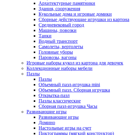
Архитектурные памятники
Здания, сооружения
Кукольные дома и игровые домики
Сборные действующие игрушки из картона
Средневековый город
Машины, повозки
Танки
Водный транспорт
Самолеты, вертолеты
Головные уборы
Паровозы, вагоны
Игровые наборы кукол из картона для девочек
Коллекционные наборы мебели
Пазлы
Пазлы
Объемный пазл-игрушка mini
Объемный пазл. Сборная игрушка
Открытка-пазл
Пазлы классические
Сборная пазл-игрушка Часы
Развивающие игры
Развивающие игры
Домино
Настольные игры на счет
Пиктограммы (мягкий конструктор)