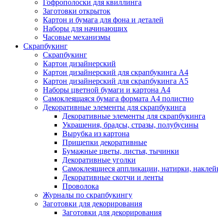
Гофрополоски для квиллинга
Заготовки открыток
Картон и бумага для фона и деталей
Наборы для начинающих
Часовые механизмы
Скрапбукинг
Скрапбукинг
Картон дизайнерский
Картон дизайнерский для скрапбукинга А4
Картон дизайнерский для скрапбукинга А5
Наборы цветной бумаги и картона А4
Самоклеящаяся бумага формата А4 полистно
Декоративные элементы для скрапбукинга
Декоративные элементы для скрапбукинга
Украшения, брадсы, стразы, полубусины
Вырубка из картона
Прищепки декоративные
Бумажные цветы, листья, тычинки
Декоративные уголки
Самоклеящиеся аппликации, натирки, наклей
Декоративные скотчи и ленты
Проволока
Журналы по скрапбукингу
Заготовки для декорирования
Заготовки для декорирования