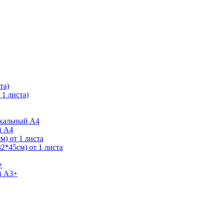
та)
1 листа)
ркальный А4
й А4
) от 1 листа
2*45см) от 1 листа
+
й А3+