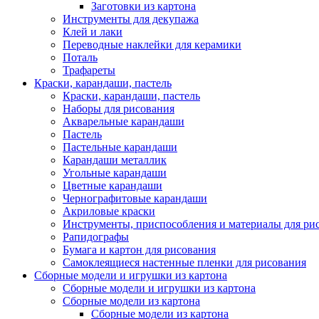
Заготовки из картона
Инструменты для декупажа
Клей и лаки
Переводные наклейки для керамики
Поталь
Трафареты
Краски, карандаши, пастель
Краски, карандаши, пастель
Наборы для рисования
Акварельные карандаши
Пастель
Пастельные карандаши
Карандаши металлик
Угольные карандаши
Цветные карандаши
Чернографитовые карандаши
Акриловые краски
Инструменты, приспособления и материалы для ри
Рапидографы
Бумага и картон для рисования
Самоклеящиеся настенные пленки для рисования
Сборные модели и игрушки из картона
Сборные модели и игрушки из картона
Сборные модели из картона
Сборные модели из картона