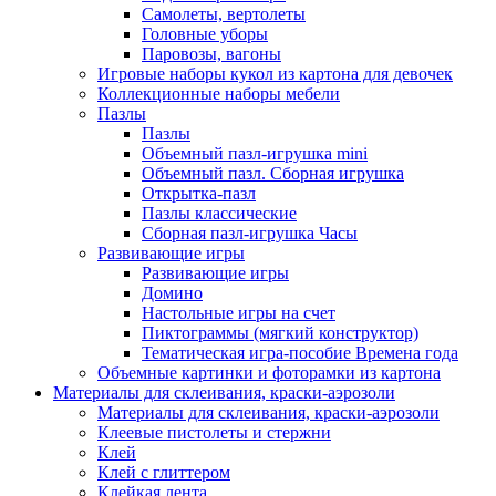
Самолеты, вертолеты
Головные уборы
Паровозы, вагоны
Игровые наборы кукол из картона для девочек
Коллекционные наборы мебели
Пазлы
Пазлы
Объемный пазл-игрушка mini
Объемный пазл. Сборная игрушка
Открытка-пазл
Пазлы классические
Сборная пазл-игрушка Часы
Развивающие игры
Развивающие игры
Домино
Настольные игры на счет
Пиктограммы (мягкий конструктор)
Тематическая игра-пособие Времена года
Объемные картинки и фоторамки из картона
Материалы для склеивания, краски-аэрозоли
Материалы для склеивания, краски-аэрозоли
Клеевые пистолеты и стержни
Клей
Клей с глиттером
Клейкая лента