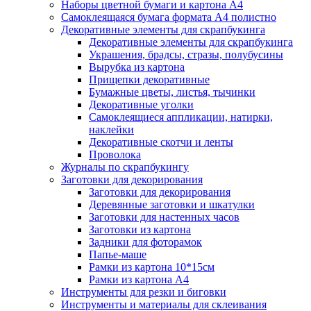
Наборы цветной бумаги и картона А4
Самоклеящаяся бумага формата А4 полистно
Декоративные элементы для скрапбукинга
Декоративные элементы для скрапбукинга
Украшения, брадсы, стразы, полубусины
Вырубка из картона
Прищепки декоративные
Бумажные цветы, листья, тычинки
Декоративные уголки
Самоклеящиеся аппликации, натирки,
наклейки
Декоративные скотчи и ленты
Проволока
Журналы по скрапбукингу
Заготовки для декорирования
Заготовки для декорирования
Деревянные заготовки и шкатулки
Заготовки для настенных часов
Заготовки из картона
Задники для фоторамок
Папье-маше
Рамки из картона 10*15см
Рамки из картона А4
Инструменты для резки и биговки
Инструменты и материалы для склеивания