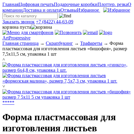
Главная
Цифровая печать
Подарочные коробки
Плоттер. резка
О
компании
Доставка и оплата
Отзывы
Избранное
Заказать звонок
+7 (8422) 44-63-09
корзина пуста
ArtProgressive
Главная страница
→
Скрапбукинг
→
Трафареты
→
Форма
пластмассовая для изготовления листьев «бишофия», размер
7,5х11,5 см, упаковка 1 шт
˄
˅
*
*
*
*
*
Форма пластмассовая для
изготовления листьев