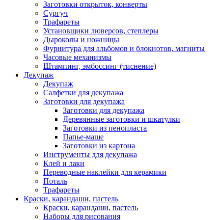
Заготовки открыток, конверты
Сургуч
Трафареты
Установщики люверсов, степлеры
Дыроколы и ножницы
Фурнитура для альбомов и блокнотов, магниты
Часовые механизмы
Штампинг, эмбоссинг (тиснение)
Декупаж
Декупаж
Салфетки для декупажа
Заготовки для декупажа
Заготовки для декупажа
Деревянные заготовки и шкатулки
Заготовки из пенопласта
Папье-маше
Заготовки из картона
Инструменты для декупажа
Клей и лаки
Переводные наклейки для керамики
Поталь
Трафареты
Краски, карандаши, пастель
Краски, карандаши, пастель
Наборы для рисования