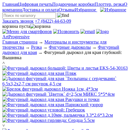
Главная
Цифровая печать
Подарочные коробки
Плоттер. резка
О
компании
Доставка и оплата
Отзывы
Избранное
Заказать звонок
+7 (8422) 44-63-09
корзина пуста
ArtProgressive
Главная страница
→
Материалы и инструменты для
творчества
→
Резка
→
Фигурные дыроколы
→
Фигурный
дырокол для края
→
Фигурный дырокол для края глубокий:
Вышивка
˄
˅