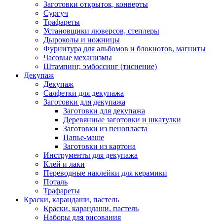
Заготовки открыток, конверты
Сургуч
Трафареты
Установщики люверсов, степлеры
Дыроколы и ножницы
Фурнитура для альбомов и блокнотов, магниты
Часовые механизмы
Штампинг, эмбоссинг (тиснение)
Декупаж
Декупаж
Салфетки для декупажа
Заготовки для декупажа
Заготовки для декупажа
Деревянные заготовки и шкатулки
Заготовки из пенопласта
Папье-маше
Заготовки из картона
Инструменты для декупажа
Клей и лаки
Переводные наклейки для керамики
Поталь
Трафареты
Краски, карандаши, пастель
Краски, карандаши, пастель
Наборы для рисования