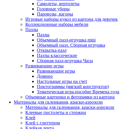
Самолеты, вертолеты
Головные уборы
Паровозы, вагоны
Игровые наборы кукол из картона для девочек
Коллекционные наборы мебели
Пазлы
Пазлы
Объемный пазл-игрушка mini
Объемный пазл. Сборная игрушка
Открытка-пазл
Пазлы классические
Сборная пазл-игрушка Часы
Развивающие игры
Развивающие игры
Домино
Настольные игры на счет
Пиктограммы (мягкий конструктор)
Тематическая игра-пособие Времена года
Объемные картинки и фоторамки из картона
Материалы для склеивания, краски-аэрозоли
Материалы для склеивания, краски-аэрозоли
Клеевые пистолеты и стержни
Клей
Клей с глиттером
Клейкая лента