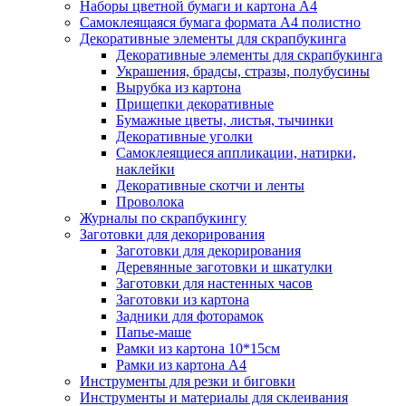
Наборы цветной бумаги и картона А4
Самоклеящаяся бумага формата А4 полистно
Декоративные элементы для скрапбукинга
Декоративные элементы для скрапбукинга
Украшения, брадсы, стразы, полубусины
Вырубка из картона
Прищепки декоративные
Бумажные цветы, листья, тычинки
Декоративные уголки
Самоклеящиеся аппликации, натирки,
наклейки
Декоративные скотчи и ленты
Проволока
Журналы по скрапбукингу
Заготовки для декорирования
Заготовки для декорирования
Деревянные заготовки и шкатулки
Заготовки для настенных часов
Заготовки из картона
Задники для фоторамок
Папье-маше
Рамки из картона 10*15см
Рамки из картона А4
Инструменты для резки и биговки
Инструменты и материалы для склеивания