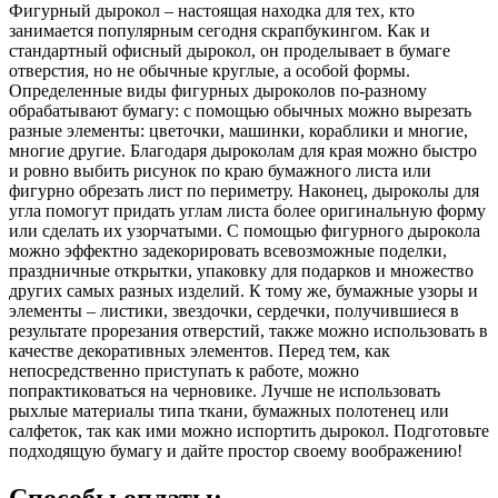
Фигурный дырокол – настоящая находка для тех, кто
занимается популярным сегодня скрапбукингом. Как и
стандартный офисный дырокол, он проделывает в бумаге
отверстия, но не обычные круглые, а особой формы.
Определенные виды фигурных дыроколов по-разному
обрабатывают бумагу: с помощью обычных можно вырезать
разные элементы: цветочки, машинки, кораблики и многие,
многие другие. Благодаря дыроколам для края можно быстро
и ровно выбить рисунок по краю бумажного листа или
фигурно обрезать лист по периметру. Наконец, дыроколы для
угла помогут придать углам листа более оригинальную форму
или сделать их узорчатыми. С помощью фигурного дырокола
можно эффектно задекорировать всевозможные поделки,
праздничные открытки, упаковку для подарков и множество
других самых разных изделий. К тому же, бумажные узоры и
элементы – листики, звездочки, сердечки, получившиеся в
результате прорезания отверстий, также можно использовать в
качестве декоративных элементов. Перед тем, как
непосредственно приступать к работе, можно
попрактиковаться на черновике. Лучше не использовать
рыхлые материалы типа ткани, бумажных полотенец или
салфеток, так как ими можно испортить дырокол. Подготовьте
подходящую бумагу и дайте простор своему воображению!
Способы оплаты: