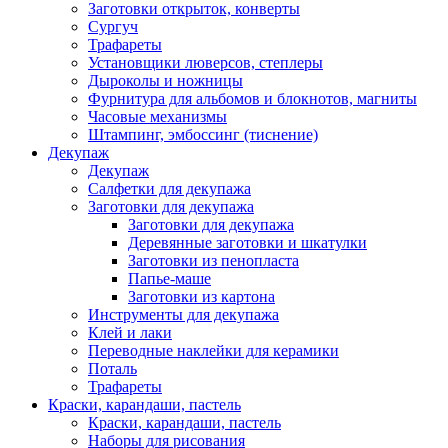
Заготовки открыток, конверты
Сургуч
Трафареты
Установщики люверсов, степлеры
Дыроколы и ножницы
Фурнитура для альбомов и блокнотов, магниты
Часовые механизмы
Штампинг, эмбоссинг (тиснение)
Декупаж
Декупаж
Салфетки для декупажа
Заготовки для декупажа
Заготовки для декупажа
Деревянные заготовки и шкатулки
Заготовки из пенопласта
Папье-маше
Заготовки из картона
Инструменты для декупажа
Клей и лаки
Переводные наклейки для керамики
Поталь
Трафареты
Краски, карандаши, пастель
Краски, карандаши, пастель
Наборы для рисования