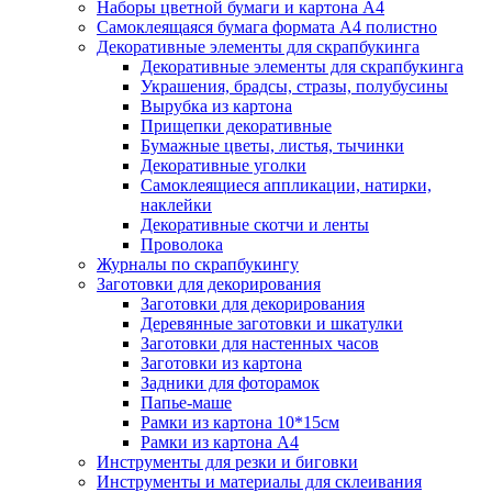
Наборы цветной бумаги и картона А4
Самоклеящаяся бумага формата А4 полистно
Декоративные элементы для скрапбукинга
Декоративные элементы для скрапбукинга
Украшения, брадсы, стразы, полубусины
Вырубка из картона
Прищепки декоративные
Бумажные цветы, листья, тычинки
Декоративные уголки
Самоклеящиеся аппликации, натирки,
наклейки
Декоративные скотчи и ленты
Проволока
Журналы по скрапбукингу
Заготовки для декорирования
Заготовки для декорирования
Деревянные заготовки и шкатулки
Заготовки для настенных часов
Заготовки из картона
Задники для фоторамок
Папье-маше
Рамки из картона 10*15см
Рамки из картона А4
Инструменты для резки и биговки
Инструменты и материалы для склеивания