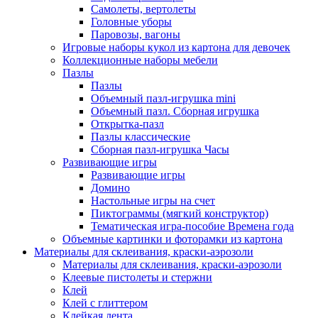
Самолеты, вертолеты
Головные уборы
Паровозы, вагоны
Игровые наборы кукол из картона для девочек
Коллекционные наборы мебели
Пазлы
Пазлы
Объемный пазл-игрушка mini
Объемный пазл. Сборная игрушка
Открытка-пазл
Пазлы классические
Сборная пазл-игрушка Часы
Развивающие игры
Развивающие игры
Домино
Настольные игры на счет
Пиктограммы (мягкий конструктор)
Тематическая игра-пособие Времена года
Объемные картинки и фоторамки из картона
Материалы для склеивания, краски-аэрозоли
Материалы для склеивания, краски-аэрозоли
Клеевые пистолеты и стержни
Клей
Клей с глиттером
Клейкая лента