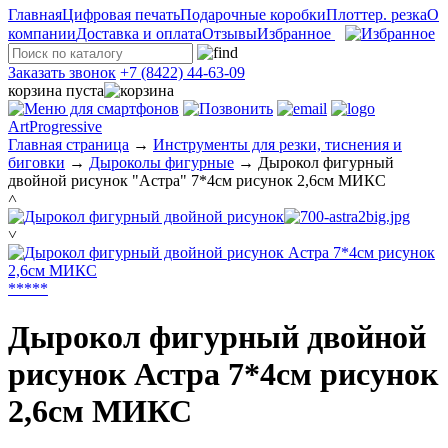
Главная
Цифровая печать
Подарочные коробки
Плоттер. резка
О
компании
Доставка и оплата
Отзывы
Избранное
Заказать звонок
+7 (8422) 44-63-09
корзина пуста
ArtProgressive
Главная страница
→
Инструменты для резки, тиснения и
биговки
→
Дыроколы фигурные
→
Дырокол фигурный
двойной рисунок "Астра" 7*4см рисунок 2,6см МИКС
˄
˅
*
*
*
*
*
Дырокол фигурный двойной
рисунок Астра 7*4см рисунок
2,6см МИКС