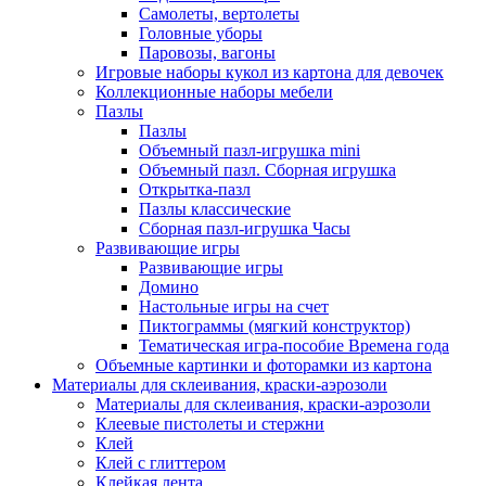
Самолеты, вертолеты
Головные уборы
Паровозы, вагоны
Игровые наборы кукол из картона для девочек
Коллекционные наборы мебели
Пазлы
Пазлы
Объемный пазл-игрушка mini
Объемный пазл. Сборная игрушка
Открытка-пазл
Пазлы классические
Сборная пазл-игрушка Часы
Развивающие игры
Развивающие игры
Домино
Настольные игры на счет
Пиктограммы (мягкий конструктор)
Тематическая игра-пособие Времена года
Объемные картинки и фоторамки из картона
Материалы для склеивания, краски-аэрозоли
Материалы для склеивания, краски-аэрозоли
Клеевые пистолеты и стержни
Клей
Клей с глиттером
Клейкая лента