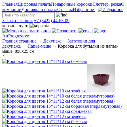
Главная
Цифровая печать
Подарочные коробки
Плоттер. резка
О
компании
Доставка и оплата
Отзывы
Избранное
Заказать звонок
+7 (8422) 44-63-09
корзина пуста
ArtProgressive
Главная страница
→
Декупаж
→
Заготовки для
декупажа
→
Папье-маше
→
Коробка для бутылки из папье-
маше, 8x8x25 cм
˄