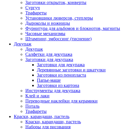
Заготовки открыток, конверты
Сургуч
Трафареты
Установщики люверсов, степлеры
Дыроколы и ножницы
Фурнитура для альбомов и блокнотов, магниты
Часовые механизмы
Штампинг, эмбоссинг (тиснение)
Декупаж
Декупаж
Салфетки для декупажа
Заготовки для декупажа
Заготовки для декупажа
Деревянные заготовки и шкатулки
Заготовки из пенопласта
Папье-маше
Заготовки из картона
Инструменты для декупажа
Клей и лаки
Переводные наклейки для керамики
Поталь
Трафареты
Краски, карандаши, пастель
Краски, карандаши, пастель
Наборы для рисования