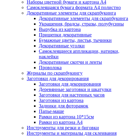
Наборы цветной бумаги и картона А4
Самоклеящаяся бумага формата А4 полистно
Декоративные элементы для скрапбукинга
Декоративные элементы для скрапбукинга
Украшения, брадсы, стразы, полубусины
Вырубка из картона
Прищепки декоративные
Бумажные цветы, листья, тычинки
Декоративные уголки
Самоклеящиеся аппликации, натирки,
наклейки
Декоративные скотчи и ленты
Проволока
Журналы по скрапбукингу
Заготовки для декорирования
Заготовки для декорирования
Деревянные заготовки и шкатулки
Заготовки для настенных часов
Заготовки из картона
Задники для фоторамок
Папье-маше
Рамки из картона 10*15см
Рамки из картона А4
Инструменты для резки и биговки
Инструменты и материалы для склеивания