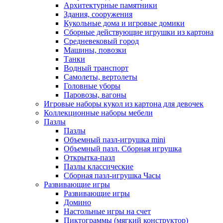
Архитектурные памятники
Здания, сооружения
Кукольные дома и игровые домики
Сборные действующие игрушки из картона
Средневековый город
Машины, повозки
Танки
Водный транспорт
Самолеты, вертолеты
Головные уборы
Паровозы, вагоны
Игровые наборы кукол из картона для девочек
Коллекционные наборы мебели
Пазлы
Пазлы
Объемный пазл-игрушка mini
Объемный пазл. Сборная игрушка
Открытка-пазл
Пазлы классические
Сборная пазл-игрушка Часы
Развивающие игры
Развивающие игры
Домино
Настольные игры на счет
Пиктограммы (мягкий конструктор)