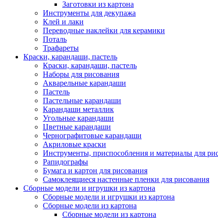
Заготовки из картона
Инструменты для декупажа
Клей и лаки
Переводные наклейки для керамики
Поталь
Трафареты
Краски, карандаши, пастель
Краски, карандаши, пастель
Наборы для рисования
Акварельные карандаши
Пастель
Пастельные карандаши
Карандаши металлик
Угольные карандаши
Цветные карандаши
Чернографитовые карандаши
Акриловые краски
Инструменты, приспособления и материалы для ри
Рапидографы
Бумага и картон для рисования
Самоклеящиеся настенные пленки для рисования
Сборные модели и игрушки из картона
Сборные модели и игрушки из картона
Сборные модели из картона
Сборные модели из картона