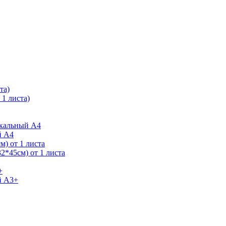
та)
1 листа)
ркальный А4
й А4
) от 1 листа
2*45см) от 1 листа
+
й А3+