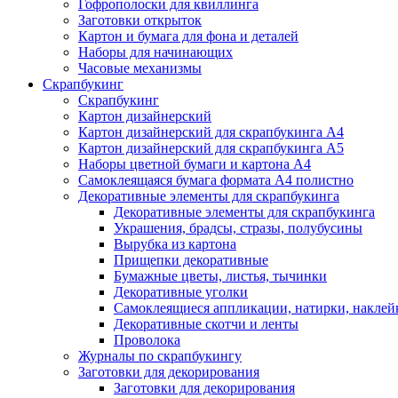
Гофрополоски для квиллинга
Заготовки открыток
Картон и бумага для фона и деталей
Наборы для начинающих
Часовые механизмы
Скрапбукинг
Скрапбукинг
Картон дизайнерский
Картон дизайнерский для скрапбукинга А4
Картон дизайнерский для скрапбукинга А5
Наборы цветной бумаги и картона А4
Самоклеящаяся бумага формата А4 полистно
Декоративные элементы для скрапбукинга
Декоративные элементы для скрапбукинга
Украшения, брадсы, стразы, полубусины
Вырубка из картона
Прищепки декоративные
Бумажные цветы, листья, тычинки
Декоративные уголки
Самоклеящиеся аппликации, натирки, наклей
Декоративные скотчи и ленты
Проволока
Журналы по скрапбукингу
Заготовки для декорирования
Заготовки для декорирования