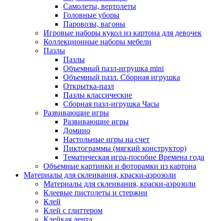
Самолеты, вертолеты
Головные уборы
Паровозы, вагоны
Игровые наборы кукол из картона для девочек
Коллекционные наборы мебели
Пазлы
Пазлы
Объемный пазл-игрушка mini
Объемный пазл. Сборная игрушка
Открытка-пазл
Пазлы классические
Сборная пазл-игрушка Часы
Развивающие игры
Развивающие игры
Домино
Настольные игры на счет
Пиктограммы (мягкий конструктор)
Тематическая игра-пособие Времена года
Объемные картинки и фоторамки из картона
Материалы для склеивания, краски-аэрозоли
Материалы для склеивания, краски-аэрозоли
Клеевые пистолеты и стержни
Клей
Клей с глиттером
Клейкая лента