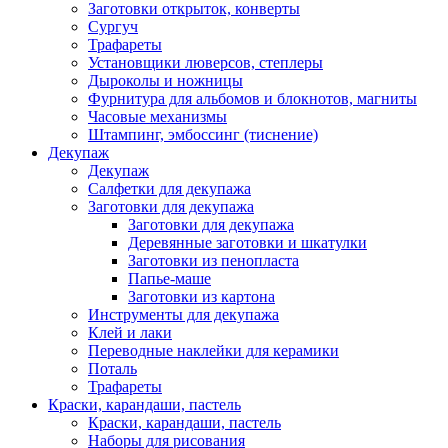
Заготовки открыток, конверты
Сургуч
Трафареты
Установщики люверсов, степлеры
Дыроколы и ножницы
Фурнитура для альбомов и блокнотов, магниты
Часовые механизмы
Штампинг, эмбоссинг (тиснение)
Декупаж
Декупаж
Салфетки для декупажа
Заготовки для декупажа
Заготовки для декупажа
Деревянные заготовки и шкатулки
Заготовки из пенопласта
Папье-маше
Заготовки из картона
Инструменты для декупажа
Клей и лаки
Переводные наклейки для керамики
Поталь
Трафареты
Краски, карандаши, пастель
Краски, карандаши, пастель
Наборы для рисования