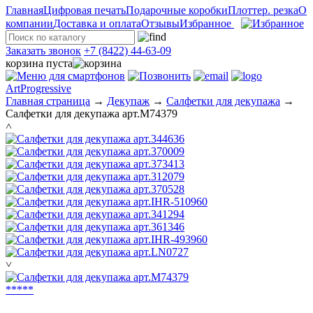
Главная
Цифровая печать
Подарочные коробки
Плоттер. резка
О
компании
Доставка и оплата
Отзывы
Избранное
Заказать звонок
+7 (8422) 44-63-09
корзина пуста
ArtProgressive
Главная страница
→
Декупаж
→
Салфетки для декупажа
→
Салфетки для декупажа арт.M74379
˄
˅
*
*
*
*
*