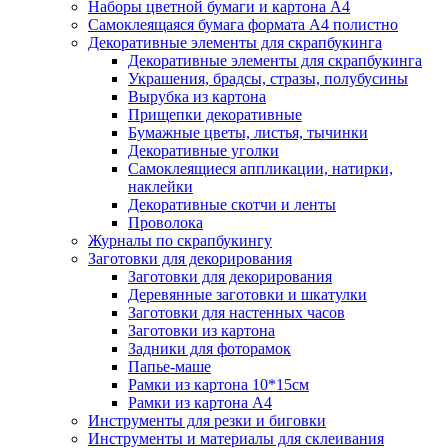
Наборы цветной бумаги и картона А4
Самоклеящаяся бумага формата А4 полистно
Декоративные элементы для скрапбукинга
Декоративные элементы для скрапбукинга
Украшения, брадсы, стразы, полубусины
Вырубка из картона
Прищепки декоративные
Бумажные цветы, листья, тычинки
Декоративные уголки
Самоклеящиеся аппликации, натирки,
наклейки
Декоративные скотчи и ленты
Проволока
Журналы по скрапбукингу
Заготовки для декорирования
Заготовки для декорирования
Деревянные заготовки и шкатулки
Заготовки для настенных часов
Заготовки из картона
Задники для фоторамок
Папье-маше
Рамки из картона 10*15см
Рамки из картона А4
Инструменты для резки и биговки
Инструменты и материалы для склеивания