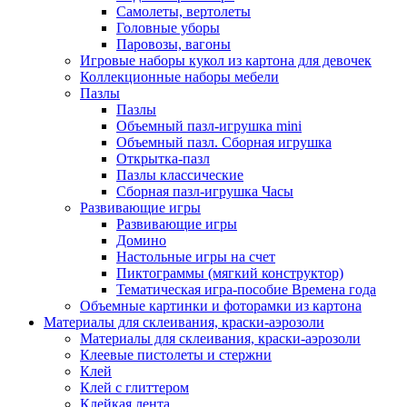
Самолеты, вертолеты
Головные уборы
Паровозы, вагоны
Игровые наборы кукол из картона для девочек
Коллекционные наборы мебели
Пазлы
Пазлы
Объемный пазл-игрушка mini
Объемный пазл. Сборная игрушка
Открытка-пазл
Пазлы классические
Сборная пазл-игрушка Часы
Развивающие игры
Развивающие игры
Домино
Настольные игры на счет
Пиктограммы (мягкий конструктор)
Тематическая игра-пособие Времена года
Объемные картинки и фоторамки из картона
Материалы для склеивания, краски-аэрозоли
Материалы для склеивания, краски-аэрозоли
Клеевые пистолеты и стержни
Клей
Клей с глиттером
Клейкая лента