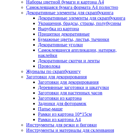
Наборы цветной бумаги и картона А4
Самоклеящаяся бумага формата А4 полистно
Декоративные элементы для скрапбукинга
Декоративные элементы для скрапбукинга
Украшения, брадсы, стразы, полубусины
Вырубка из картона
Прищепки декоративные
Бумажные цветы, листья, тычинки
Декоративные уголки
Самоклеящиеся аппликации, натирки,
наклейки
Декоративные скотчи и ленты
Проволока
Журналы по скрапбукингу
Заготовки для декорирования
Заготовки для декорирования
Деревянные заготовки и шкатулки
Заготовки для настенных часов
Заготовки из картона
Задники для фоторамок
Папье-маше
Рамки из картона 10*15см
Рамки из картона А4
Инструменты для резки и биговки
Инструменты и материалы для склеивания