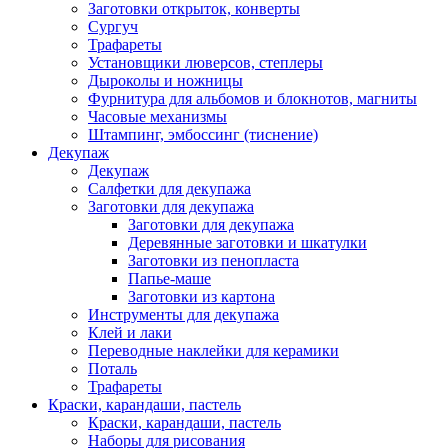
Заготовки открыток, конверты
Сургуч
Трафареты
Установщики люверсов, степлеры
Дыроколы и ножницы
Фурнитура для альбомов и блокнотов, магниты
Часовые механизмы
Штампинг, эмбоссинг (тиснение)
Декупаж
Декупаж
Салфетки для декупажа
Заготовки для декупажа
Заготовки для декупажа
Деревянные заготовки и шкатулки
Заготовки из пенопласта
Папье-маше
Заготовки из картона
Инструменты для декупажа
Клей и лаки
Переводные наклейки для керамики
Поталь
Трафареты
Краски, карандаши, пастель
Краски, карандаши, пастель
Наборы для рисования