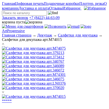
Главная
Цифровая печать
Подарочные коробки
Плоттер. резка
О
компании
Доставка и оплата
Отзывы
Избранное
Заказать звонок
+7 (8422) 44-63-09
корзина пуста
ArtProgressive
Главная страница
→
Декупаж
→
Салфетки для декупажа
→
Салфетки для декупажа арт.M74015
˄
˅
*
*
*
*
*