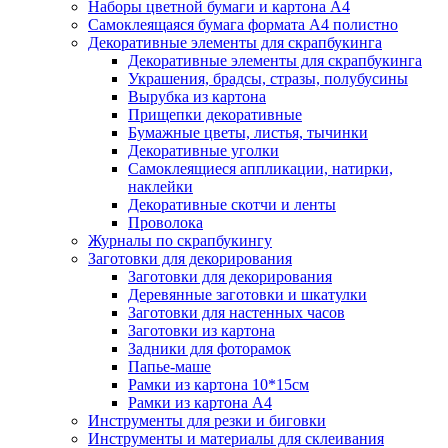
Наборы цветной бумаги и картона А4
Самоклеящаяся бумага формата А4 полистно
Декоративные элементы для скрапбукинга
Декоративные элементы для скрапбукинга
Украшения, брадсы, стразы, полубусины
Вырубка из картона
Прищепки декоративные
Бумажные цветы, листья, тычинки
Декоративные уголки
Самоклеящиеся аппликации, натирки,
наклейки
Декоративные скотчи и ленты
Проволока
Журналы по скрапбукингу
Заготовки для декорирования
Заготовки для декорирования
Деревянные заготовки и шкатулки
Заготовки для настенных часов
Заготовки из картона
Задники для фоторамок
Папье-маше
Рамки из картона 10*15см
Рамки из картона А4
Инструменты для резки и биговки
Инструменты и материалы для склеивания