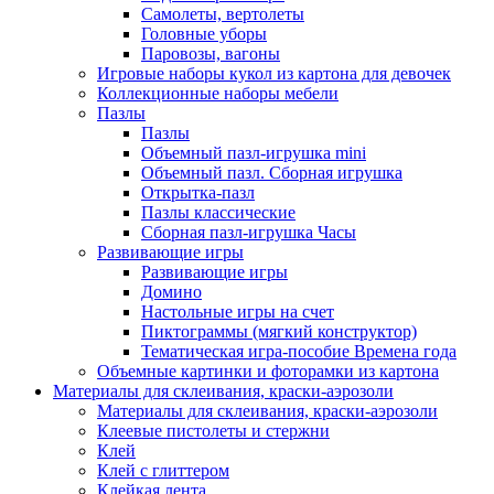
Самолеты, вертолеты
Головные уборы
Паровозы, вагоны
Игровые наборы кукол из картона для девочек
Коллекционные наборы мебели
Пазлы
Пазлы
Объемный пазл-игрушка mini
Объемный пазл. Сборная игрушка
Открытка-пазл
Пазлы классические
Сборная пазл-игрушка Часы
Развивающие игры
Развивающие игры
Домино
Настольные игры на счет
Пиктограммы (мягкий конструктор)
Тематическая игра-пособие Времена года
Объемные картинки и фоторамки из картона
Материалы для склеивания, краски-аэрозоли
Материалы для склеивания, краски-аэрозоли
Клеевые пистолеты и стержни
Клей
Клей с глиттером
Клейкая лента