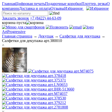
Главная
Цифровая печать
Подарочные коробки
Плоттер. резка
О
компании
Доставка и оплата
Отзывы
Избранное
Заказать звонок
+7 (8422) 44-63-09
корзина пуста
ArtProgressive
Главная страница
→
Декупаж
→
Салфетки для декупажа
→
Салфетки для декупажа арт.380010
˄
˅