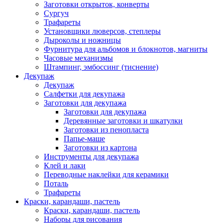
Заготовки открыток, конверты
Сургуч
Трафареты
Установщики люверсов, степлеры
Дыроколы и ножницы
Фурнитура для альбомов и блокнотов, магниты
Часовые механизмы
Штампинг, эмбоссинг (тиснение)
Декупаж
Декупаж
Салфетки для декупажа
Заготовки для декупажа
Заготовки для декупажа
Деревянные заготовки и шкатулки
Заготовки из пенопласта
Папье-маше
Заготовки из картона
Инструменты для декупажа
Клей и лаки
Переводные наклейки для керамики
Поталь
Трафареты
Краски, карандаши, пастель
Краски, карандаши, пастель
Наборы для рисования