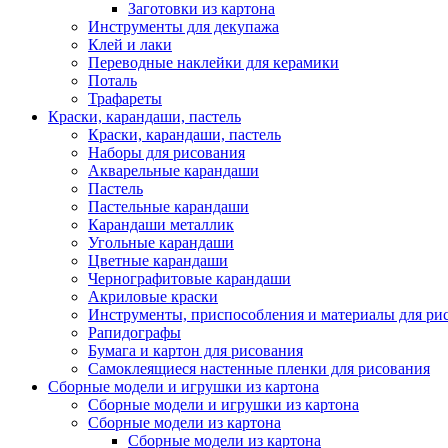
Заготовки из картона
Инструменты для декупажа
Клей и лаки
Переводные наклейки для керамики
Поталь
Трафареты
Краски, карандаши, пастель
Краски, карандаши, пастель
Наборы для рисования
Акварельные карандаши
Пастель
Пастельные карандаши
Карандаши металлик
Угольные карандаши
Цветные карандаши
Чернографитовые карандаши
Акриловые краски
Инструменты, приспособления и материалы для ри
Рапидографы
Бумага и картон для рисования
Самоклеящиеся настенные пленки для рисования
Сборные модели и игрушки из картона
Сборные модели и игрушки из картона
Сборные модели из картона
Сборные модели из картона