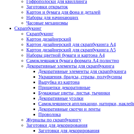
Гофрополоски для квиллинга
Заготовки открыток
Картон и бумага для фона и деталей
Наборы для начинающих
Часовые механизмы
Скрапбукинг
Скрапбукинг
Картон дизайнерский
Картон дизайнерский для скрапбукинга А4
Картон дизайнерский для скрапбукинга А5
Наборы цветной бумаги и картона А4
Самоклеящаяся бумага формата А4 полистно
Декоративные элементы для скрапбукинга
Декоративные элементы для скрапбукинга
Украшения, брадсы, стразы, полубусины
Вырубка из картона
Прищепки декоративные
Бумажные цветы, листья, тычинки
Декоративные уголки
Самоклеящиеся аппликации, натирки, наклей
Декоративные скотчи и ленты
Проволока
Журналы по скрапбукингу
Заготовки для декорирования
Заготовки для декорирования