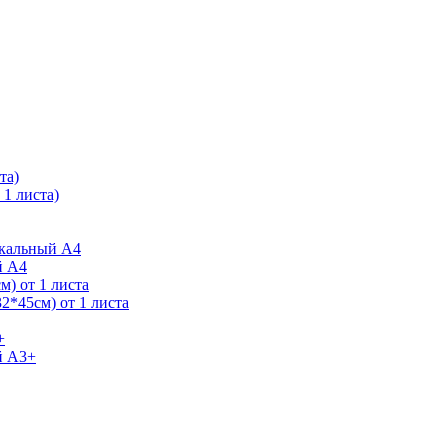
та)
1 листа)
ркальный А4
й А4
) от 1 листа
2*45см) от 1 листа
+
й А3+