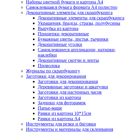
Наборы цветной бумаги и картона А4
Самоклеящаяся бумага формата А4 полистно
Декоративные элементы для скрапбукинга
Декоративные элементы для скрапбукинга
Украшения, брадсы, стразы, полубусины
Вырубка из картона
Прищепки декоративные
Бумажные цветы, листья, тычинки
Декоративные уголки
Самоклеящиеся аппликации, натирки,
наклейки
Декоративные скотчи и ленты
Проволока
Журналы по скрапбукингу
Заготовки для декорирования
Заготовки для декорирования
Деревянные заготовки и шкатулки
Заготовки для настенных часов
Заготовки из картона
Задники для фоторамок
Папье-маше
Рамки из картона 10*15см
Рамки из картона А4
Инструменты для резки и биговки
Инструменты и материалы для склеивания