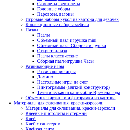
Самолеты, вертолеты
Головные уборы
Паровозы, вагоны
Игровые наборы кукол из картона для девочек
Коллекционные наборы мебели
Пазлы
Пазлы
Объемный пазл-игрушка mini
Объемный пазл. Сборная игрушка
Открытка-пазл
Пазлы классические
Сборная пазл-игрушка Часы
Развивающие игры
Развивающие игры
Домино
Настольные игры на счет
Пиктограммы (мягкий конструктор)
Тематическая игра-пособие Времена года
Объемные картинки и фоторамки из картона
Материалы для склеивания, краски-аэрозоли
Материалы для склеивания, краски-аэрозоли
Клеевые пистолеты и стержни
Клей
Клей с глиттером
Клейкая лента