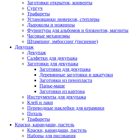
Заготовки открыток, конверты
Сургуч
Трафареты
Установщики люверсов, степлеры
Дыроколы и ножницы
Фурнитура для альбомов и блокнотов, магниты
Часовые механизмы
Штампинг, эмбоссинг (тиснение)
Декупаж
Декупаж
Салфетки для декупажа
Заготовки для декупажа
Заготовки для декупажа
Деревянные заготовки и шкатулки
Заготовки из пенопласта
Папье-маше
Заготовки из картона
Инструменты для декупажа
Клей и лаки
Переводные наклейки для керамики
Поталь
Трафареты
Краски, карандаши, пастель
Краски, карандаши, пастель
Наборы для рисования