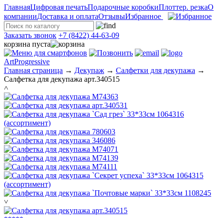
Главная
Цифровая печать
Подарочные коробки
Плоттер. резка
О
компании
Доставка и оплата
Отзывы
Избранное
Заказать звонок
+7 (8422) 44-63-09
корзина пуста
ArtProgressive
Главная страница
→
Декупаж
→
Салфетки для декупажа
→
Салфетка для декупажа арт.340515
˄
˅