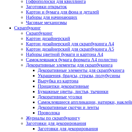
Гофрополоски для квиллинга
Заготовки открыток
Картон и бумага для фона и деталей
Наборы для начинающих
Часовые механизмы
Скрапбукинг
Скрапбукинг
Картон дизайнерский
Картон дизайнерский для скрапбукинга А4
Картон дизайнерский для скрапбукинга А5
Наборы цветной бумаги и картона А4
Самоклеящаяся бумага формата А4 полистно
Декоративные элементы для скрапбукинга
Декоративные элементы для скрапбукинга
Украшения, брадсы, стразы, полубусины
Вырубка из картона
Прищепки декоративные
Бумажные цветы, листья, тычинки
Декоративные уголки
Самоклеящиеся аппликации, натирки, наклей
Декоративные скотчи и ленты
Проволока
Журналы по скрапбукингу
Заготовки для декорирования
Заготовки для декорирования