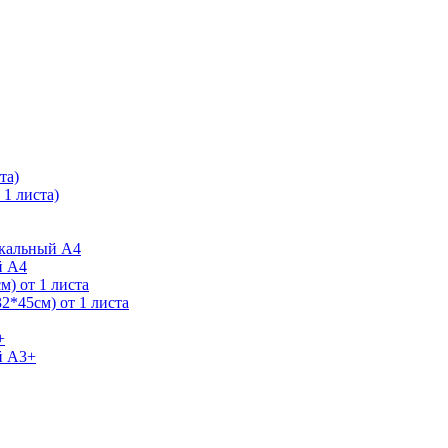
та)
1 листа)
ркальный А4
й А4
) от 1 листа
2*45см) от 1 листа
+
й А3+