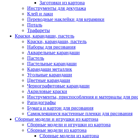
Заготовки из картона
Инструменты для декупажа
Клей и лаки
Переводные наклейки для керамики
Поталь
Трафареты
Краски, карандаши, пастель
Краски, карандаши, пастель
Наборы для рисования
Акварельные карандаши
Пастель
Пастельные карандаши
Карандаши металлик
Угольные карандаши
Цветные карандаши
Чернографитовые карандаши
Акриловые краски
Инструменты, приспособления и материалы для ри
Рапидографы
Бумага и картон для рисования
Самоклеящиеся настенные пленки для рисования
Сборные модели и игрушки из картона
Сборные модели и игрушки из картона
Сборные модели из картона
Сборные модели из картона